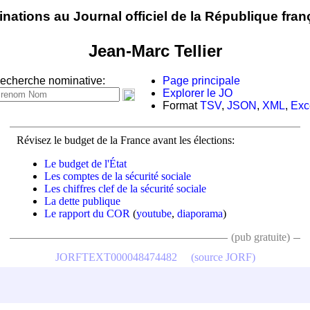
nations au Journal officiel de la République fran
Jean-Marc Tellier
echerche nominative:
Page principale
Explorer le JO
Format
TSV
,
JSON
,
XML
,
Exc
Révisez le budget de la France avant les élections:
Le budget de l'État
Les comptes de la sécurité sociale
Les chiffres clef de la sécurité sociale
La dette publique
Le rapport du COR
(
youtube
,
diaporama
)
(pub gratuite)
JORFTEXT000048474482
(source JORF)