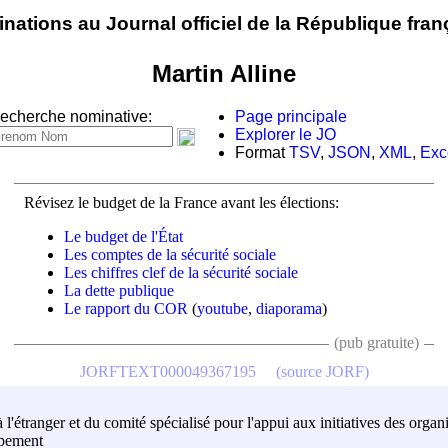
nations au Journal officiel de la République fran
Martin Alline
echerche nominative:
Page principale
Explorer le JO
Format
TSV
,
JSON
,
XML
,
Exc
Révisez le budget de la France avant les élections:
Le budget de l'État
Les comptes de la sécurité sociale
Les chiffres clef de la sécurité sociale
La dette publique
Le rapport du COR
(
youtube
,
diaporama
)
(pub gratuite)
JORFTEXT000049367195
(source JORF)
à l'étranger et du comité spécialisé pour l'appui aux initiatives des org
ppement