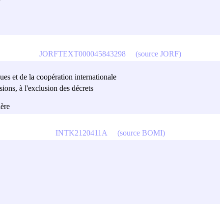
JORFTEXT000045843298
(source JORF)
ques et de la coopération internationale
isions, à l'exclusion des décrets
ière
INTK2120411A
(source BOMI)