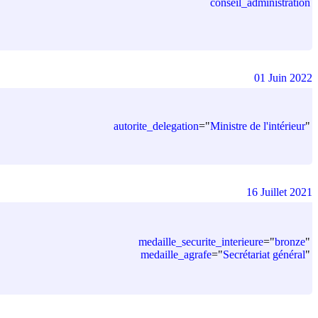
conseil_administration
01 Juin 2022
autorite_delegation
=
"
Ministre de l'intérieur
"
16 Juillet 2021
medaille_securite_interieure
=
"
bronze
"
medaille_agrafe
=
"
Secrétariat général
"