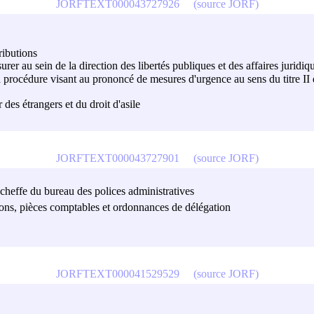
JORFTEXT000043727926
(source JORF)
ributions
urer au sein de la direction des libertés publiques et des affaires juridiq
a procédure visant au prononcé de mesures d'urgence au sens du titre II 
r des étrangers et du droit d'asile
JORFTEXT000043727901
(source JORF)
a cheffe du bureau des polices administratives
isions, pièces comptables et ordonnances de délégation
JORFTEXT000041529529
(source JORF)