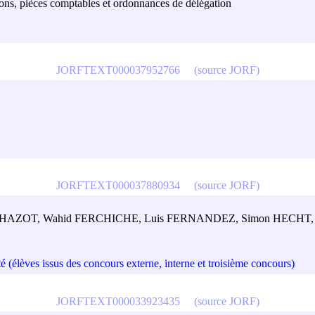
isions, pièces comptables et ordonnances de délégation
JORFTEXT000037952766
(source JORF)
JORFTEXT000037880934
(source JORF)
s CHAZOT, Wahid FERCHICHE, Luis FERNANDEZ, Simon HECHT
té (élèves issus des concours externe, interne et troisième concours)
JORFTEXT000033923435
(source JORF)