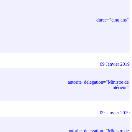
duree
=
"
cinq ans
"
09 Janvier 2019
autorite_delegation
=
"
Ministre de
l'intérieur
"
09 Janvier 2019
autorite_delegation
=
"
Ministre de