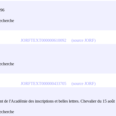
996
recherche
JORFTEXT000000610092
(source JORF)
recherche
JORFTEXT000000433705
(source JORF)
t de l'Académie des inscriptions et belles lettres. Chevalier du 15 août
recherche