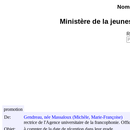
Nomi
Ministère de la jeune
R
promotion
De:
Gendreau, née Massaloux (Michèle, Marie-Françoise)
rectrice de l'Agence universitaire de la francophonie. Off
Objet:
à compter de la date de réception dans leur grade