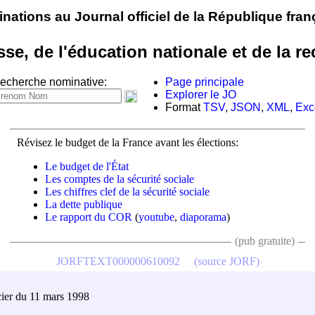
nations au Journal officiel de la République fran
sse, de l'éducation nationale et de la
echerche nominative:
Page principale
Explorer le JO
Format
TSV
,
JSON
,
XML
,
Exc
Révisez le budget de la France avant les élections:
Le budget de l'État
Les comptes de la sécurité sociale
Les chiffres clef de la sécurité sociale
La dette publique
Le rapport du COR
(
youtube
,
diaporama
)
(pub gratuite)
JORFTEXT000000610092
(source JORF)
icier du 11 mars 1998