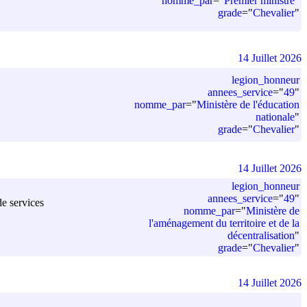
nomme_par
=
"
Premier ministre
"
grade
=
"
Chevalier
"
14 Juillet 2026
legion_honneur
annees_service
=
"
49
"
nomme_par
=
"
Ministère de l'éducation
nationale
"
grade
=
"
Chevalier
"
14 Juillet 2026
legion_honneur
annees_service
=
"
49
"
de services
nomme_par
=
"
Ministère de
l'aménagement du territoire et de la
décentralisation
"
grade
=
"
Chevalier
"
14 Juillet 2026