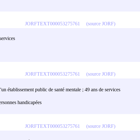
JORFTEXT000053275761
(source JORF)
services
JORFTEXT000053275761
(source JORF)
d'un établissement public de santé mentale ; 49 ans de services
 personnes handicapées
JORFTEXT000053275761
(source JORF)