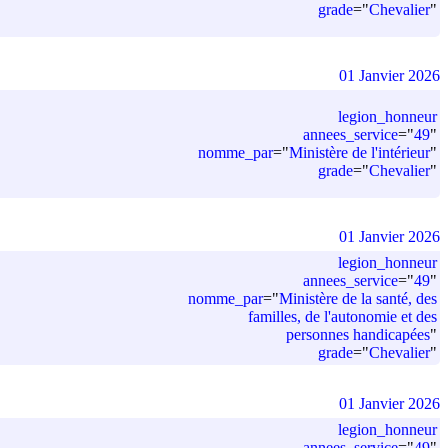
grade
=
"
Chevalier
"
01 Janvier 2026
legion_honneur
annees_service
=
"
49
"
nomme_par
=
"
Ministère de l'intérieur
"
grade
=
"
Chevalier
"
01 Janvier 2026
legion_honneur
annees_service
=
"
49
"
nomme_par
=
"
Ministère de la santé, des
familles, de l'autonomie et des
personnes handicapées
"
grade
=
"
Chevalier
"
01 Janvier 2026
legion_honneur
annees_service
=
"
49
"