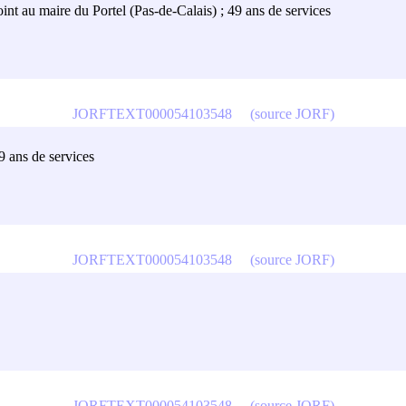
joint au maire du Portel (Pas-de-Calais) ; 49 ans de services
JORFTEXT000054103548
(source JORF)
9 ans de services
JORFTEXT000054103548
(source JORF)
JORFTEXT000054103548
(source JORF)