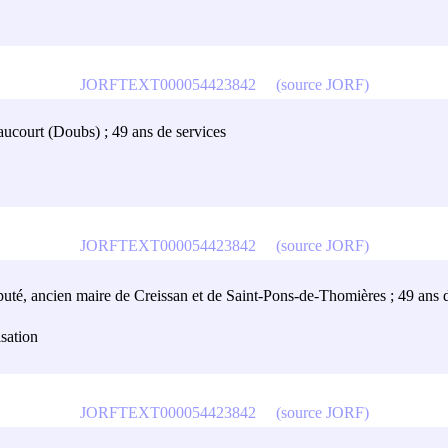
JORFTEXT000054423842
(source JORF)
aucourt (Doubs) ; 49 ans de services
JORFTEXT000054423842
(source JORF)
éputé, ancien maire de Creissan et de Saint-Pons-de-Thomières ; 49 ans 
isation
JORFTEXT000054423842
(source JORF)