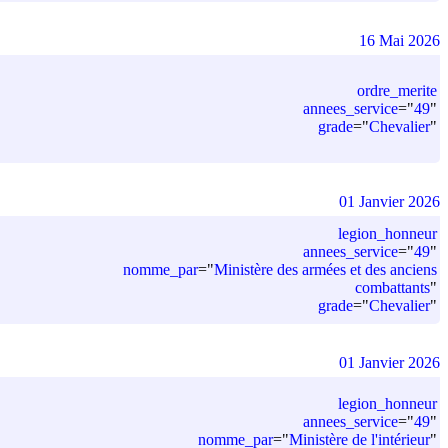
16 Mai 2026
ordre_merite
annees_service
=
"
49
"
grade
=
"
Chevalier
"
01 Janvier 2026
legion_honneur
annees_service
=
"
49
"
nomme_par
=
"
Ministère des armées et des anciens
combattants
"
grade
=
"
Chevalier
"
01 Janvier 2026
legion_honneur
annees_service
=
"
49
"
nomme_par
=
"
Ministère de l'intérieur
"