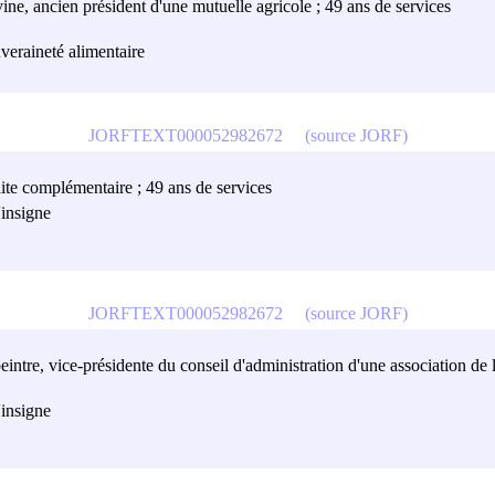
vine, ancien président d'une mutuelle agricole ; 49 ans de services
uveraineté alimentaire
JORFTEXT000052982672
(source JORF)
aite complémentaire ; 49 ans de services
'insigne
JORFTEXT000052982672
(source JORF)
intre, vice-présidente du conseil d'administration d'une association de l
'insigne