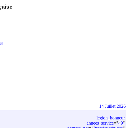
çaise
el
14 Juillet 2026
legion_honneur
annees_service
=
"
49
"