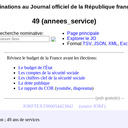
nations au Journal officiel de la République fran
49 (annees_service)
echerche nominative:
Page principale
Explorer le JO
Format
TSV
,
JSON
,
XML
,
Exc
Révisez le budget de la France avant les élections:
Le budget de l'État
Les comptes de la sécurité sociale
Les chiffres clef de la sécurité sociale
La dette publique
Le rapport du COR
(
youtube
,
diaporama
)
(pub gratuite)
JORFTEXT000054423842
(source JORF)
on ; 49 ans de services