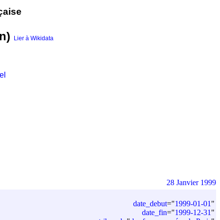
çaise
on)
Lier à Wikidata
el
28 Janvier 1999
date_debut
=
"
1999-01-01
"
date_fin
=
"
1999-12-31
"