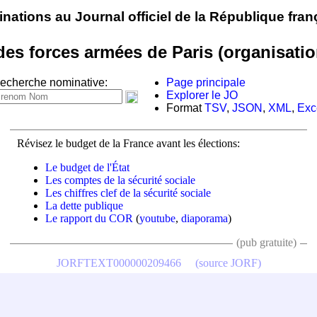
nations au Journal officiel de la République fran
des forces armées de Paris (organisati
echerche nominative:
Page principale
Explorer le JO
Format
TSV
,
JSON
,
XML
,
Exc
Révisez le budget de la France avant les élections:
Le budget de l'État
Les comptes de la sécurité sociale
Les chiffres clef de la sécurité sociale
La dette publique
Le rapport du COR
(
youtube
,
diaporama
)
(pub gratuite)
JORFTEXT000000209466
(source JORF)