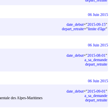
depart_retraite
06 Juin 2015
date_debut
=
"
2015-09-15
"
depart_retraite
=
"
limite d'âge
"
06 Juin 2015
date_debut
=
"
2015-08-01
"
a_sa_demande
depart_retraite
06 Juin 2015
date_debut
=
"
2015-09-01
"
a_sa_demande
tementale des Alpes-Maritimes
depart_retraite