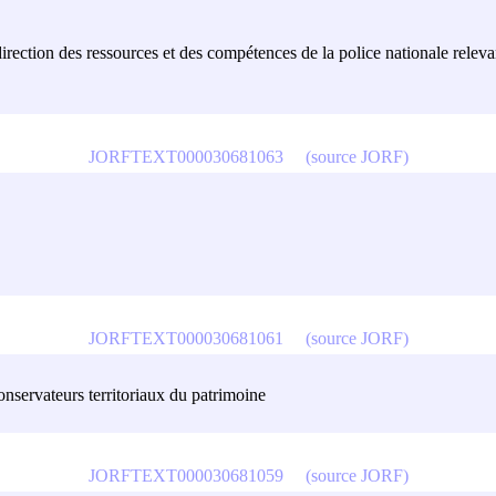
direction des ressources et des compétences de la police nationale relevan
JORFTEXT000030681063
(source JORF)
JORFTEXT000030681061
(source JORF)
conservateurs territoriaux du patrimoine
JORFTEXT000030681059
(source JORF)