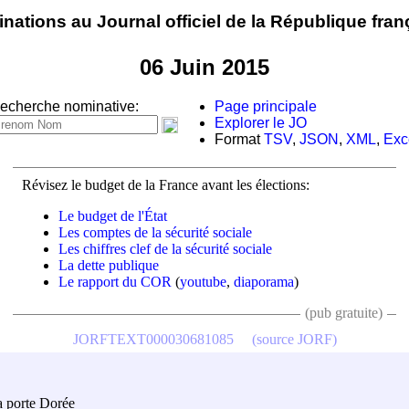
nations au Journal officiel de la République fran
06 Juin 2015
echerche nominative:
Page principale
Explorer le JO
Format
TSV
,
JSON
,
XML
,
Exc
Révisez le budget de la France avant les élections:
Le budget de l'État
Les comptes de la sécurité sociale
Les chiffres clef de la sécurité sociale
La dette publique
Le rapport du COR
(
youtube
,
diaporama
)
(pub gratuite)
JORFTEXT000030681085
(source JORF)
la porte Dorée