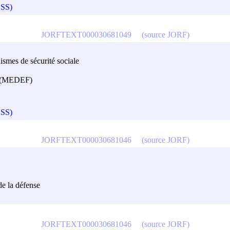
OSS)
JORFTEXT000030681049
(source JORF)
ismes de sécurité sociale
ce (MEDEF)
OSS)
JORFTEXT000030681046
(source JORF)
de la défense
JORFTEXT000030681046
(source JORF)