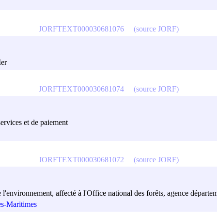
JORFTEXT000030681076
(source JORF)
Mer
JORFTEXT000030681074
(source JORF)
services et de paiement
JORFTEXT000030681072
(source JORF)
de l'environnement, affecté à l'Office national des forêts, agence dépar
es-Maritimes