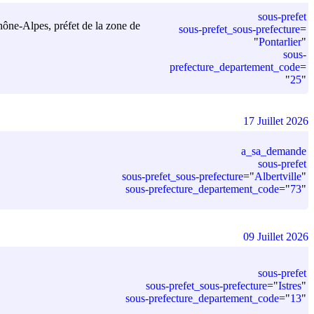
sous-prefet
hône-Alpes, préfet de la zone de
sous-prefet_sous-prefecture
=
"
Pontarlier
"
sous-
prefecture_departement_code
=
"
25
"
17 Juillet 2026
a_sa_demande
sous-prefet
sous-prefet_sous-prefecture
=
"
Albertville
"
sous-prefecture_departement_code
=
"
73
"
09 Juillet 2026
sous-prefet
sous-prefet_sous-prefecture
=
"
Istres
"
sous-prefecture_departement_code
=
"
13
"