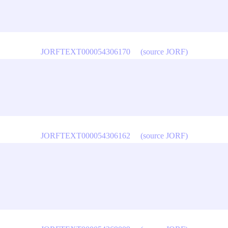
JORFTEXT000054306170
(source JORF)
JORFTEXT000054306162
(source JORF)