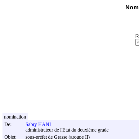
Nomi
R
nomination
De:
Sabry HANI
administrateur de l'Etat du deuxième grade
Objet:
sous-préfet de Grasse (groupe II)