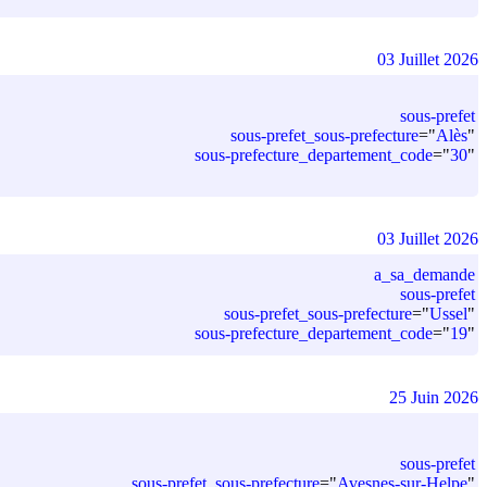
03 Juillet 2026
sous-prefet
sous-prefet_sous-prefecture
=
"
Alès
"
sous-prefecture_departement_code
=
"
30
"
03 Juillet 2026
a_sa_demande
sous-prefet
sous-prefet_sous-prefecture
=
"
Ussel
"
sous-prefecture_departement_code
=
"
19
"
25 Juin 2026
sous-prefet
sous-prefet_sous-prefecture
=
"
Avesnes-sur-Helpe
"