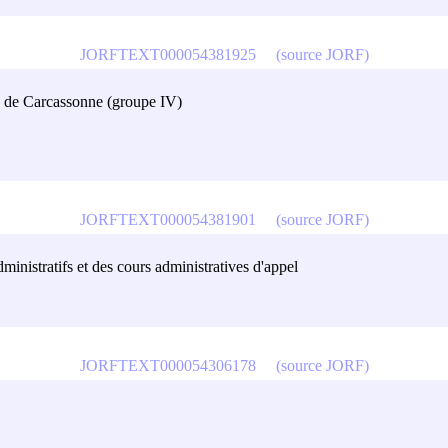
JORFTEXT000054381925
(source JORF)
te de Carcassonne (groupe IV)
JORFTEXT000054381901
(source JORF)
ministratifs et des cours administratives d'appel
JORFTEXT000054306178
(source JORF)