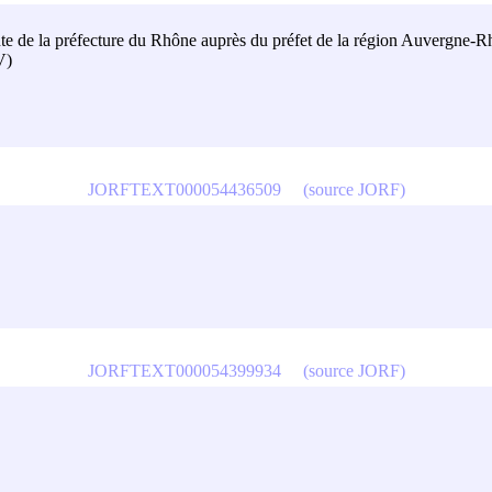
inte de la préfecture du Rhône auprès du préfet de la région Auvergne-R
V)
JORFTEXT000054436509
(source JORF)
JORFTEXT000054399934
(source JORF)