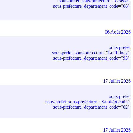
sous-prefet_sous-prefecture
=
"
Grasse
"
sous-prefecture_departement_code
=
"
06
"
06 Août 2026
sous-prefet
sous-prefet_sous-prefecture
=
"
Le Raincy
"
sous-prefecture_departement_code
=
"
93
"
17 Juillet 2026
sous-prefet
sous-prefet_sous-prefecture
=
"
Saint-Quentin
"
sous-prefecture_departement_code
=
"
02
"
17 Juillet 2026