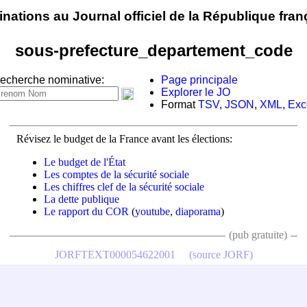
nations au Journal officiel de la République fran
sous-prefecture_departement_code
echerche nominative:
Page principale
Explorer le JO
Format
TSV
,
JSON
,
XML
,
Exc
Révisez le budget de la France avant les élections:
Le budget de l'État
Les comptes de la sécurité sociale
Les chiffres clef de la sécurité sociale
La dette publique
Le rapport du COR
(
youtube
,
diaporama
)
(pub gratuite)
JORFTEXT000054622001
(source JORF)