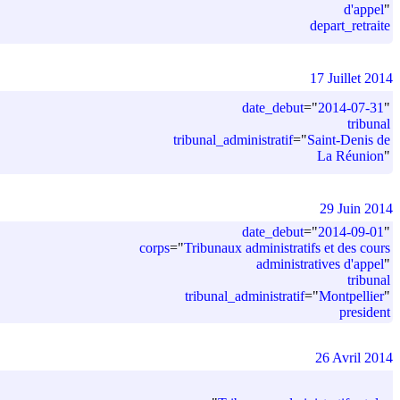
d'appel
"
depart_retraite
17 Juillet 2014
date_debut
=
"
2014-07-31
"
tribunal
tribunal_administratif
=
"
Saint-Denis de
La Réunion
"
29 Juin 2014
date_debut
=
"
2014-09-01
"
corps
=
"
Tribunaux administratifs et des cours
administratives d'appel
"
tribunal
tribunal_administratif
=
"
Montpellier
"
president
26 Avril 2014