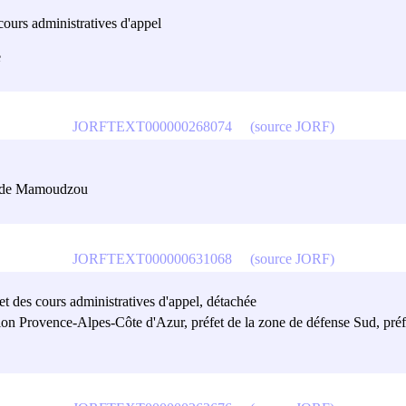
cours administratives d'appel
e
JORFTEXT000000268074
(source JORF)
et de Mamoudzou
JORFTEXT000000631068
(source JORF)
et des cours administratives d'appel, détachée
égion Provence-Alpes-Côte d'Azur, préfet de la zone de défense Sud, p