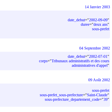
14 Janvier 2003
date_debut
=
"
2002-09-09
"
duree
=
"
deux ans
"
sous-prefet
04 Septembre 2002
date_debut
=
"
2002-07-01
"
corps
=
"
Tribunaux administratifs et des cours
administratives d'appel
"
09 Août 2002
sous-prefet
sous-prefet_sous-prefecture
=
"
Saint-Claude
"
sous-prefecture_departement_code
=
"
39
"