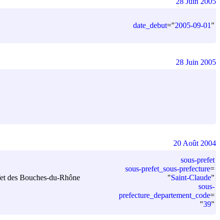
28 Juin 2005
date_debut
=
"
2005-09-01
"
28 Juin 2005
20 Août 2004
sous-prefet
sous-prefet_sous-prefecture
=
"
Saint-Claude
"
réfet des Bouches-du-Rhône
sous-
prefecture_departement_code
=
"
39
"