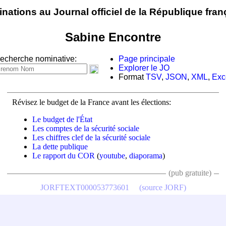
nations au Journal officiel de la République fran
Sabine Encontre
echerche nominative:
Page principale
Explorer le JO
Format
TSV
,
JSON
,
XML
,
Exc
Révisez le budget de la France avant les élections:
Le budget de l'État
Les comptes de la sécurité sociale
Les chiffres clef de la sécurité sociale
La dette publique
Le rapport du COR
(
youtube
,
diaporama
)
(pub gratuite)
JORFTEXT000053773601
(source JORF)