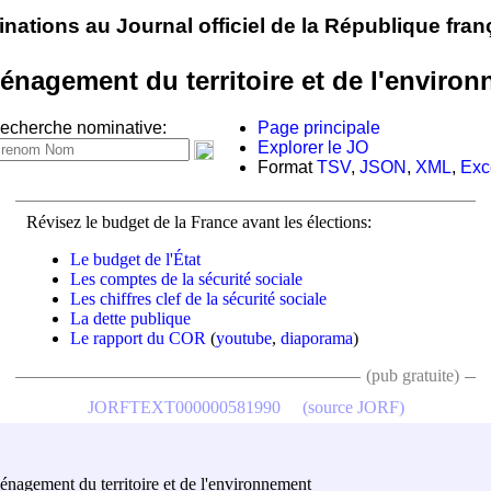
nations au Journal officiel de la République fran
ménagement du territoire et de l'environ
echerche nominative:
Page principale
Explorer le JO
Format
TSV
,
JSON
,
XML
,
Exc
Révisez le budget de la France avant les élections:
Le budget de l'État
Les comptes de la sécurité sociale
Les chiffres clef de la sécurité sociale
La dette publique
Le rapport du COR
(
youtube
,
diaporama
)
(pub gratuite)
JORFTEXT000000581990
(source JORF)
ménagement du territoire et de l'environnement