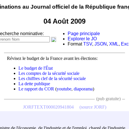
nations au Journal officiel de la République fran
04 Août 2009
echerche nominative:
Page principale
Explorer le JO
Format
TSV
,
JSON
,
XML
,
Exc
Révisez le budget de la France avant les élections:
Le budget de l'État
Les comptes de la sécurité sociale
Les chiffres clef de la sécurité sociale
La dette publique
Le rapport du COR
(
youtube
,
diaporama
)
(pub gratuite)
JORFTEXT000020941804
(source JORF)
istre de l'économie, de l'industrie et de l'emploi, chargé de l'industrie