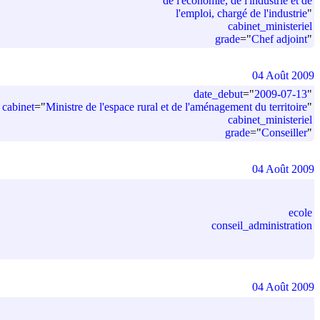
de l'économie, de l'industrie et de
l'emploi, chargé de l'industrie
"
cabinet_ministeriel
grade
=
"
Chef adjoint
"
04 Août 2009
date_debut
=
"
2009-07-13
"
cabinet
=
"
Ministre de l'espace rural et de l'aménagement du territoire
"
cabinet_ministeriel
grade
=
"
Conseiller
"
04 Août 2009
ecole
conseil_administration
04 Août 2009