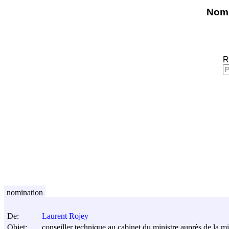
Nomi
R
nomination
De:
Laurent Rojey
Objet:
conseiller technique au cabinet du ministre auprès de la min