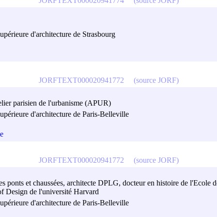
JORFTEXT000020941774
(source JORF)
upérieure d'architecture de Strasbourg
JORFTEXT000020941772
(source JORF)
telier parisien de l'urbanisme (APUR)
périeure d'architecture de Paris-Belleville
le
JORFTEXT000020941772
(source JORF)
s ponts et chaussées, architecte DPLG, docteur en histoire de l'Ecole de
of Design de l'université Harvard
périeure d'architecture de Paris-Belleville