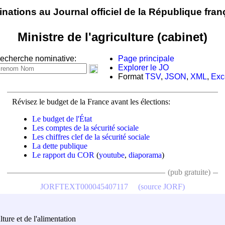
nations au Journal officiel de la République fran
Ministre de l'agriculture (cabinet)
echerche nominative:
Page principale
Explorer le JO
Format
TSV
,
JSON
,
XML
,
Exc
Révisez le budget de la France avant les élections:
Le budget de l'État
Les comptes de la sécurité sociale
Les chiffres clef de la sécurité sociale
La dette publique
Le rapport du COR
(
youtube
,
diaporama
)
(pub gratuite)
JORFTEXT000045407117
(source JORF)
lture et de l'alimentation