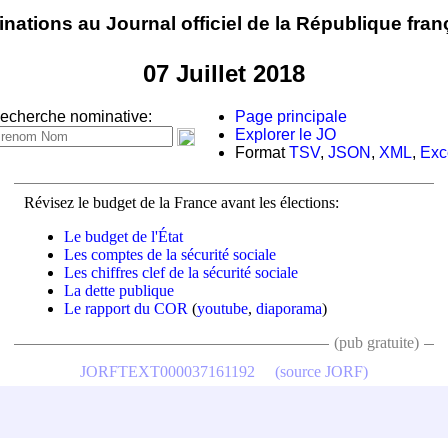
nations au Journal officiel de la République fran
07 Juillet 2018
echerche nominative:
Page principale
Explorer le JO
Format
TSV
,
JSON
,
XML
,
Exc
Révisez le budget de la France avant les élections:
Le budget de l'État
Les comptes de la sécurité sociale
Les chiffres clef de la sécurité sociale
La dette publique
Le rapport du COR
(
youtube
,
diaporama
)
(pub gratuite)
JORFTEXT000037161192
(source JORF)