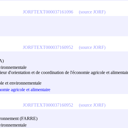
JORFTEXT000037161096
(source JORF)
JORFTEXT000037160952
(source JORF)
A)
nvironnementale
rieur d'orientation et de coordination de l'économie agricole et alimentai
ole et environnementale
nomie agricole et alimentaire
JORFTEXT000037160952
(source JORF)
nvironnement (FARRE)
nvironnementale