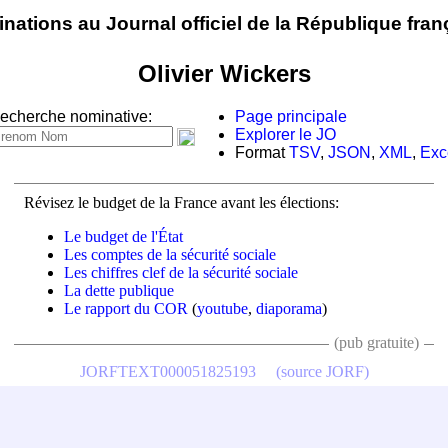
nations au Journal officiel de la République fran
Olivier Wickers
echerche nominative:
Page principale
Explorer le JO
Format
TSV
,
JSON
,
XML
,
Exc
Révisez le budget de la France avant les élections:
Le budget de l'État
Les comptes de la sécurité sociale
Les chiffres clef de la sécurité sociale
La dette publique
Le rapport du COR
(
youtube
,
diaporama
)
(pub gratuite)
JORFTEXT000051825193
(source JORF)