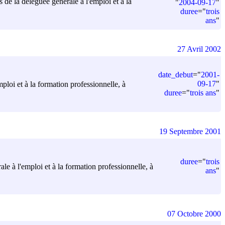
de la déléguée générale à l'emploi et à la
"
2004-09-17
"
duree
=
"
trois
ans
"
27 Avril 2002
date_debut
=
"
2001-
09-17
"
loi et à la formation professionnelle, à
duree
=
"
trois ans
"
19 Septembre 2001
duree
=
"
trois
e à l'emploi et à la formation professionnelle, à
ans
"
07 Octobre 2000