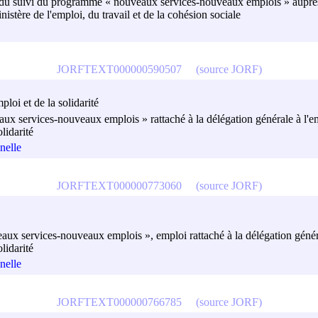
gé du suivi du programme « nouveaux services-nouveaux emplois » auprès 
nistère de l'emploi, du travail et de la cohésion sociale
JORFTEXT000000590507
(source JORF)
ploi et de la solidarité
x services-nouveaux emplois » rattaché à la délégation générale à l'emp
lidarité
nelle
JORFTEXT000000773060
(source JORF)
ux services-nouveaux emplois », emploi rattaché à la délégation général
lidarité
nelle
JORFTEXT000000766785
(source JORF)