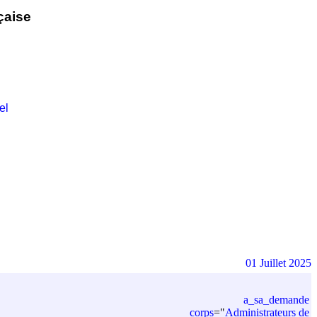
çaise
el
01 Juillet 2025
a_sa_demande
corps
=
"
Administrateurs de