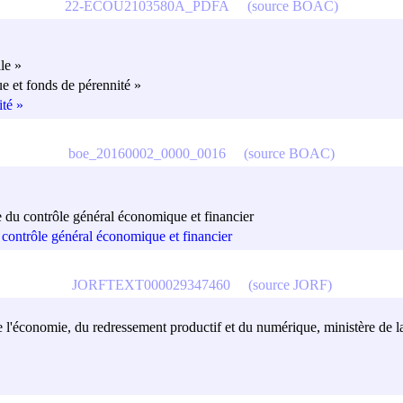
22-ECOU2103580A_PDFA
(source BOAC)
le »
ue et fonds de pérennité »
ité »
boe_20160002_0000_0016
(source BOAC)
e du contrôle général économique et financier
 contrôle général économique et financier
JORFTEXT000029347460
(source JORF)
e l'économie, du redressement productif et du numérique, ministère de la 