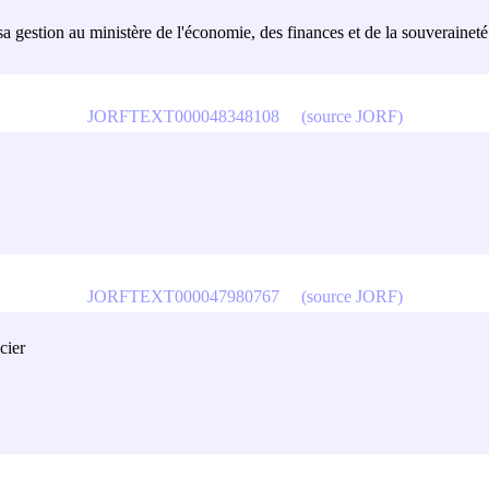
 sa gestion au ministère de l'économie, des finances et de la souverainet
JORFTEXT000048348108
(source JORF)
JORFTEXT000047980767
(source JORF)
cier