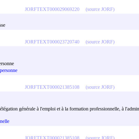
JORFTEXT000029069220
(source JORF)
sse
JORFTEXT000023720740
(source JORF)
personne
 personne
JORFTEXT000021385108
(source JORF)
délégation générale à l'emploi et à la formation professionnelle, à l'admin
nelle
JORFTEXT000021385108
(source JORF)