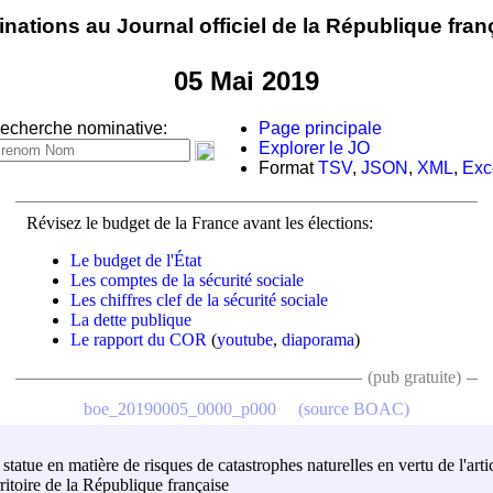
nations au Journal officiel de la République fran
05 Mai 2019
echerche nominative:
Page principale
Explorer le JO
Format
TSV
,
JSON
,
XML
,
Exc
Révisez le budget de la France avant les élections:
Le budget de l'État
Les comptes de la sécurité sociale
Les chiffres clef de la sécurité sociale
La dette publique
Le rapport du COR
(
youtube
,
diaporama
)
(pub gratuite)
boe_20190005_0000_p000
(source BOAC)
l statue en matière de risques de catastrophes naturelles en vertu de l'ar
rritoire de la République française