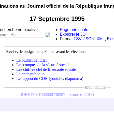
nations au Journal officiel de la République fran
17 Septembre 1995
echerche nominative:
Page principale
Explorer le JO
Format
TSV
,
JSON
,
XML
,
Exc
Révisez le budget de la France avant les élections:
Le budget de l'État
Les comptes de la sécurité sociale
Les chiffres clef de la sécurité sociale
La dette publique
Le rapport du COR
(
youtube
,
diaporama
)
(pub gratuite)
JORFTEXT000000738207
(source JORF)