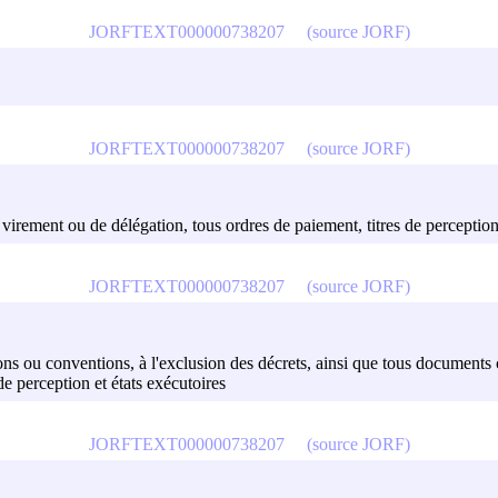
JORFTEXT000000738207
(source JORF)
JORFTEXT000000738207
(source JORF)
rement ou de délégation, tous ordres de paiement, titres de perception 
JORFTEXT000000738207
(source JORF)
cisions ou conventions, à l'exclusion des décrets, ainsi que tous docume
de perception et états exécutoires
JORFTEXT000000738207
(source JORF)