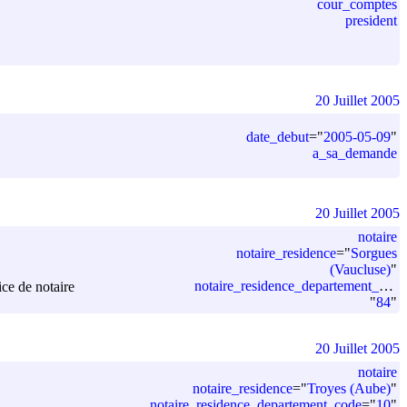
cour_comptes
president
20 Juillet 2005
date_debut
=
"
2005-05-09
"
a_sa_demande
20 Juillet 2005
notaire
notaire_residence
=
"
Sorgues
(Vaucluse)
"
notaire_residence_departement_code
ice de notaire
"
84
"
20 Juillet 2005
notaire
notaire_residence
=
"
Troyes (Aube)
"
notaire_residence_departement_code
=
"
10
"