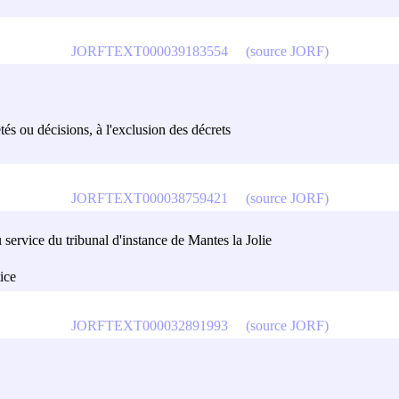
JORFTEXT000039183554
(source JORF)
êtés ou décisions, à l'exclusion des décrets
JORFTEXT000038759421
(source JORF)
 service du tribunal d'instance de Mantes la Jolie
tice
JORFTEXT000032891993
(source JORF)