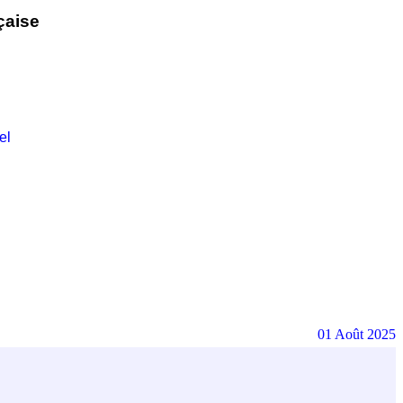
çaise
el
01 Août 2025