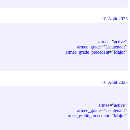
01 Août 2025
armee
=
"
active
"
armee_grade
=
"
Lieutenant
"
armee_grade_precedent
=
"
Major
"
01 Août 2025
armee
=
"
active
"
armee_grade
=
"
Lieutenant
"
armee_grade_precedent
=
"
Major
"