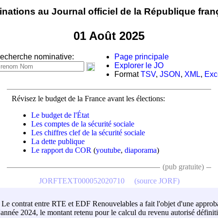
nations au Journal officiel de la République fran
01 Août 2025
echerche nominative:
Page principale
Explorer le JO
Format
TSV
,
JSON
,
XML
,
Exc
Révisez le budget de la France avant les élections:
Le budget de l'État
Les comptes de la sécurité sociale
Les chiffres clef de la sécurité sociale
La dette publique
Le rapport du COR
(
youtube
,
diaporama
)
(pub gratuite)
JORFTEXT000052020710
(source JORF)
 Le contrat entre RTE et EDF Renouvelables a fait l'objet d'une approb
année 2024, le montant retenu pour le calcul du revenu autorisé définit