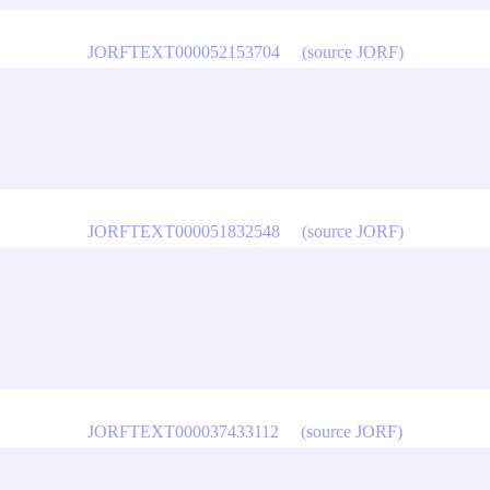
JORFTEXT000052153704
(source JORF)
JORFTEXT000051832548
(source JORF)
JORFTEXT000037433112
(source JORF)