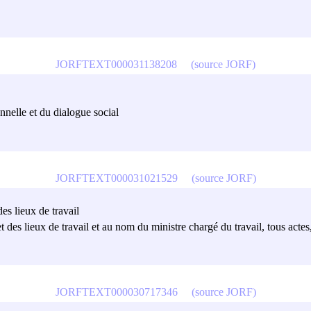
JORFTEXT000031138208
(source JORF)
onnelle et du dialogue social
JORFTEXT000031021529
(source JORF)
es lieux de travail
t des lieux de travail et au nom du ministre chargé du travail, tous acte
JORFTEXT000030717346
(source JORF)