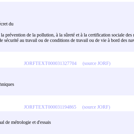
écret du
a prévention de la pollution, à la sûreté et à la certification sociale des
 de sécurité au travail ou de conditions de travail ou de vie à bord des na
JORFTEXT000031327704
(source JORF)
chniques
JORFTEXT000031194865
(source JORF)
l de métrologie et d'essais