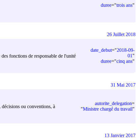
duree
=
"
trois ans
"
26 Juillet 2018
date_debut
=
"
2018-09-
01
"
 des fonctions de responsable de l'unité
duree
=
"
cinq ans
"
31 Mai 2017
autorite_delegation
=
s, décisions ou conventions, à
"
Ministre chargé du travail
"
13 Janvier 2017