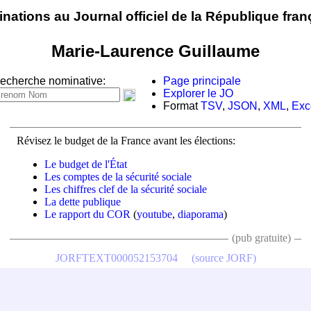
nations au Journal officiel de la République fran
Marie-Laurence Guillaume
echerche nominative:
Page principale
Explorer le JO
Format
TSV
,
JSON
,
XML
,
Exc
Révisez le budget de la France avant les élections:
Le budget de l'État
Les comptes de la sécurité sociale
Les chiffres clef de la sécurité sociale
La dette publique
Le rapport du COR
(
youtube
,
diaporama
)
(pub gratuite)
JORFTEXT000052153704
(source JORF)