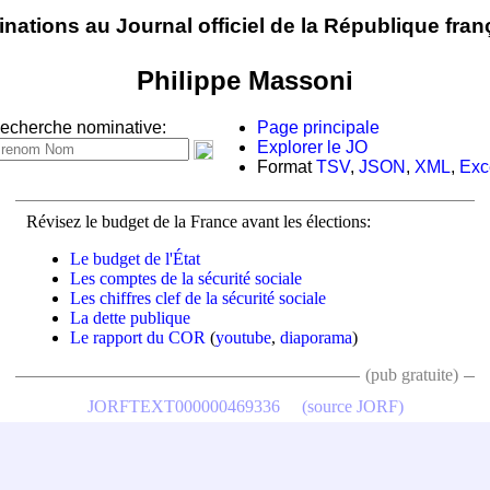
nations au Journal officiel de la République fran
Philippe Massoni
echerche nominative:
Page principale
Explorer le JO
Format
TSV
,
JSON
,
XML
,
Exc
Révisez le budget de la France avant les élections:
Le budget de l'État
Les comptes de la sécurité sociale
Les chiffres clef de la sécurité sociale
La dette publique
Le rapport du COR
(
youtube
,
diaporama
)
(pub gratuite)
JORFTEXT000000469336
(source JORF)