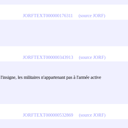
JORFTEXT000000176311
(source JORF)
JORFTEXT000000343913
(source JORF)
'insigne, les militaires n'appartenant pas à l'armée active
JORFTEXT000000532869
(source JORF)