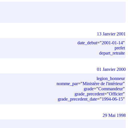
13 Janvier 2001
date_debut
=
"
2001-01-14
"
prefet
depart_retraite
01 Janvier 2000
legion_honneur
nomme_par
=
"
Ministère de l'intérieur
"
grade
=
"
Commandeur
"
grade_precedent
=
"
Officier
"
grade_precedent_date
=
"
1994-06-15
"
29 Mai 1998