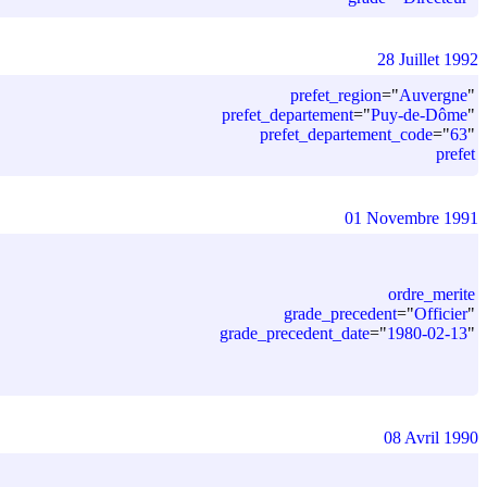
28 Juillet 1992
prefet_region
=
"
Auvergne
"
prefet_departement
=
"
Puy-de-Dôme
"
prefet_departement_code
=
"
63
"
prefet
01 Novembre 1991
ordre_merite
grade_precedent
=
"
Officier
"
grade_precedent_date
=
"
1980-02-13
"
08 Avril 1990