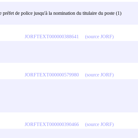
de préfet de police jusqu'à la nomination du titulaire du poste (1)
JORFTEXT000000388641
(source JORF)
JORFTEXT000000579980
(source JORF)
JORFTEXT000000390466
(source JORF)