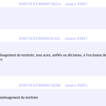
JORFTEXT000000728224
(source JORF)
JORFTEXT000000361161
(source JORF)
énagement du territoire, tous actes, arrêtés ou décisions, à l'exclusion d
es
JORFTEXT000000728286
(source JORF)
l'aménagement du territoire