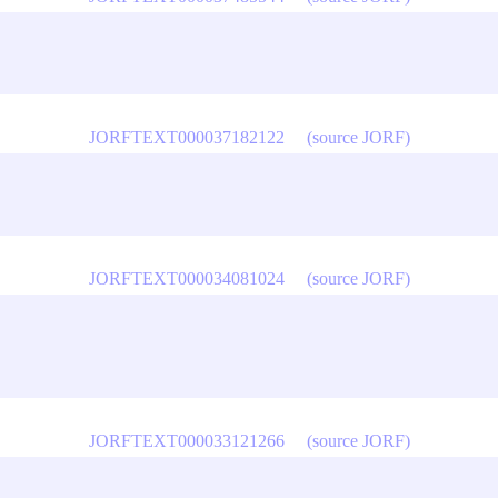
JORFTEXT000037182122
(source JORF)
JORFTEXT000034081024
(source JORF)
JORFTEXT000033121266
(source JORF)