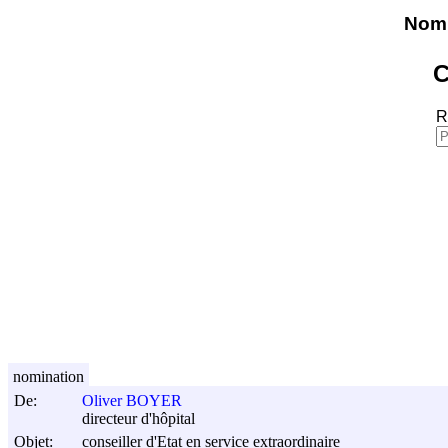
Nomi
C
R
nomination
De:
Oliver BOYER
directeur d'hôpital
Objet:
conseiller d'Etat en service extraordinaire