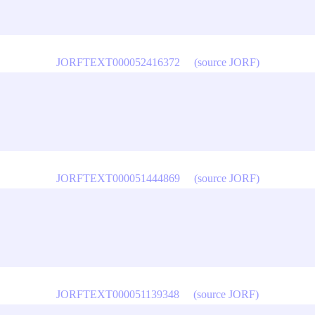
JORFTEXT000052416372
(source JORF)
JORFTEXT000051444869
(source JORF)
JORFTEXT000051139348
(source JORF)