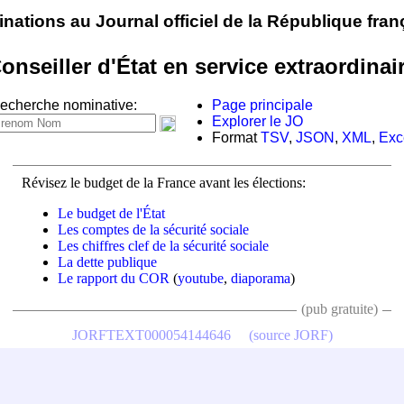
nations au Journal officiel de la République fran
onseiller d'État en service extraordinai
echerche nominative:
Page principale
Explorer le JO
Format
TSV
,
JSON
,
XML
,
Exc
Révisez le budget de la France avant les élections:
Le budget de l'État
Les comptes de la sécurité sociale
Les chiffres clef de la sécurité sociale
La dette publique
Le rapport du COR
(
youtube
,
diaporama
)
(pub gratuite)
JORFTEXT000054144646
(source JORF)