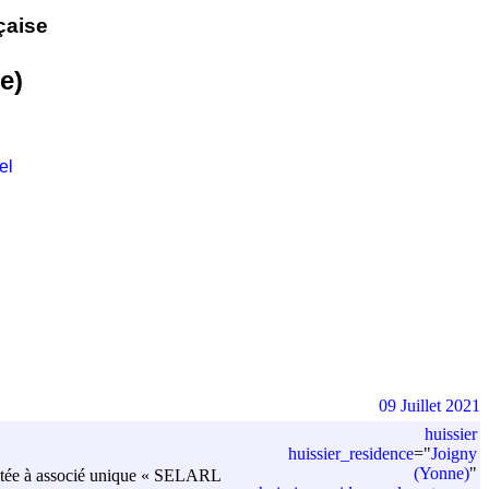
çaise
e)
el
09 Juillet 2021
huissier
huissier_residence
=
"
Joigny
(Yonne)
"
 limitée à associé unique « SELARL