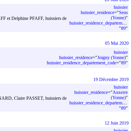
huissier
huissier_residence
=
"
Sens
(Yonne)
"
 PFAFF et Delphine PFAFF, huissiers de
huissier_residence_departement_code
"
89
"
05 Mai 2020
huissier
huissier_residence
=
"
Joigny (Yonne)
"
huissier_residence_departement_code
=
"
89
"
19 Décembre 2019
huissier
huissier_residence
=
"
Auxerre
(Yonne)
"
l CLINARD, Claire PASSET, huissiers de
huissier_residence_departement_code
"
89
"
12 Juin 2019
huissier