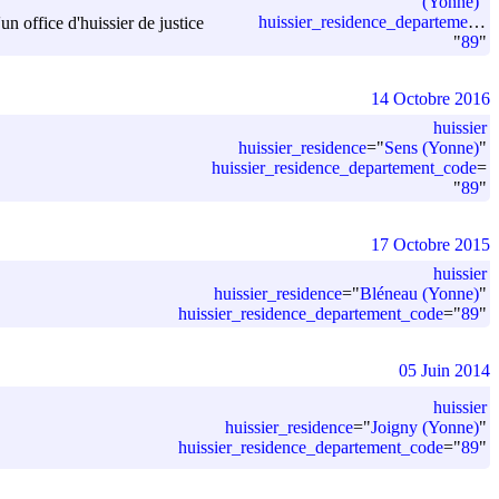
(Yonne)
"
huissier_residence_departement_code
 office d'huissier de justice
"
89
"
14 Octobre 2016
huissier
huissier_residence
=
"
Sens (Yonne)
"
huissier_residence_departement_code
=
"
89
"
17 Octobre 2015
huissier
huissier_residence
=
"
Bléneau (Yonne)
"
huissier_residence_departement_code
=
"
89
"
05 Juin 2014
huissier
huissier_residence
=
"
Joigny (Yonne)
"
huissier_residence_departement_code
=
"
89
"