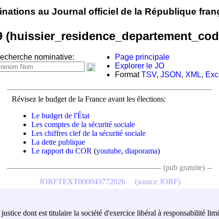
nations au Journal officiel de la République fran
9 (huissier_residence_departement_cod
echerche nominative:
Page principale
Explorer le JO
Format
TSV
,
JSON
,
XML
,
Exc
Révisez le budget de la France avant les élections:
Le budget de l'État
Les comptes de la sécurité sociale
Les chiffres clef de la sécurité sociale
La dette publique
Le rapport du COR
(
youtube
,
diaporama
)
(pub gratuite)
JORFTEXT000043772026
(source JORF)
de justice dont est titulaire la société d'exercice libéral à responsabilité