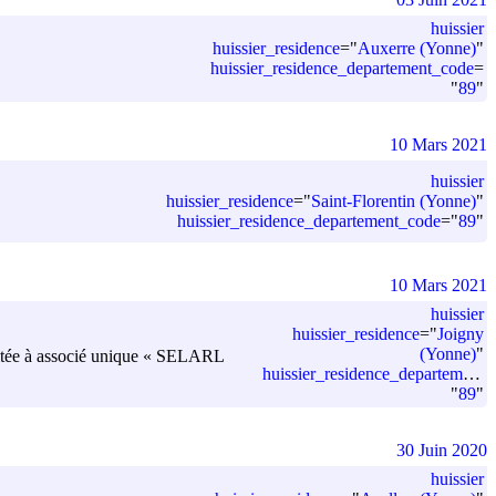
huissier
huissier_residence
=
"
Auxerre (Yonne)
"
huissier_residence_departement_code
=
"
89
"
10 Mars 2021
huissier
huissier_residence
=
"
Saint-Florentin (Yonne)
"
huissier_residence_departement_code
=
"
89
"
10 Mars 2021
huissier
huissier_residence
=
"
Joigny
(Yonne)
"
 limitée à associé unique « SELARL
huissier_residence_departement_code
"
89
"
30 Juin 2020
huissier