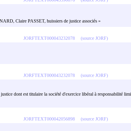
INARD, Claire PASSET, huissiers de justice associés »
JORFTEXT000043232078
(source JORF)
JORFTEXT000043232078
(source JORF)
de justice dont est titulaire la société d'exercice libéral à responsabilité
JORFTEXT000042056898
(source JORF)