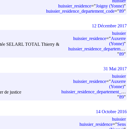
huissier
huissier_residence
=
"
Joigny (Yonne)
"
huissier_residence_departement_code
=
"
89
"
12 Décembre 2017
huissier
huissier_residence
=
"
Auxerre
(Yonne)
"
ité limitée SELARL TOTAL Thierry &
huissier_residence_departement_code
"
89
"
31 Mai 2017
huissier
huissier_residence
=
"
Auxerre
(Yonne)
"
huissier_residence_departement_code
r de justice
"
89
"
14 Octobre 2016
huissier
huissier_residence
=
"
Sens