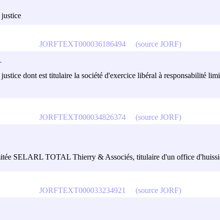
 justice
JORFTEXT000036186494
(source JORF)
T
 de justice dont est titulaire la société d'exercice libéral à responsabil
JORFTEXT000034826374
(source JORF)
imitée SELARL TOTAL Thierry & Associés, titulaire d'un office d'huissie
JORFTEXT000033234921
(source JORF)