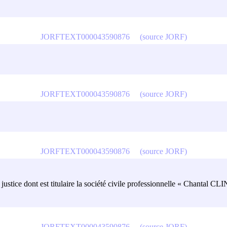
JORFTEXT000043590876
(source JORF)
JORFTEXT000043590876
(source JORF)
JORFTEXT000043590876
(source JORF)
 de justice dont est titulaire la société civile professionnelle « Chanta
JORFTEXT000043590876
(source JORF)