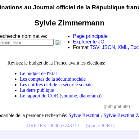
nations au Journal officiel de la République fran
Sylvie Zimmermann
echerche nominative:
Page principale
Explorer le JO
Format
TSV
,
JSON
,
XML
,
Exc
Révisez le budget de la France avant les élections:
Le budget de l'État
Les comptes de la sécurité sociale
Les chiffres clef de la sécurité sociale
La dette publique
Le rapport du COR
(
youtube
,
diaporama
)
(pub gratuite)
ossible de la personne recherchée:
Sylvie Besztimt
Sylvie Besztimt
JORFTEXT000053743313
(source JORF)