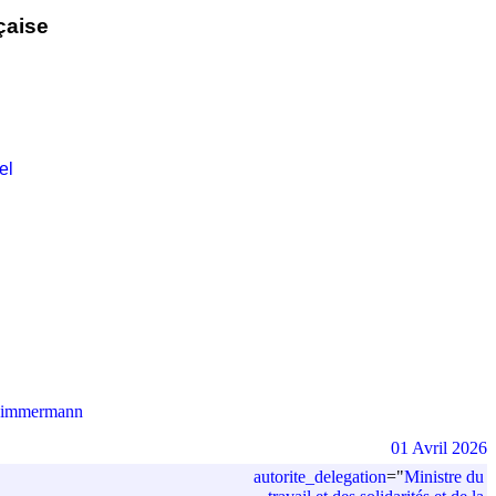
çaise
el
-Zimmermann
01 Avril 2026
autorite_delegation
=
"
Ministre du