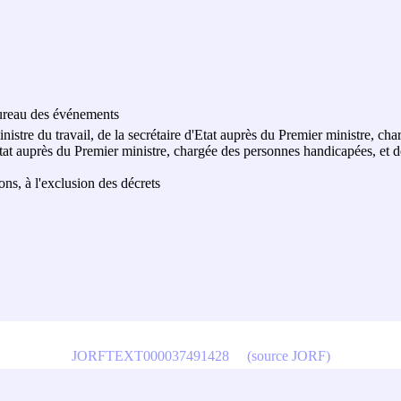
 bureau des événements
ministre du travail, de la secrétaire d'Etat auprès du Premier ministre, c
d'Etat auprès du Premier ministre, chargée des personnes handicapées, et d
ions, à l'exclusion des décrets
JORFTEXT000037491428
(source JORF)