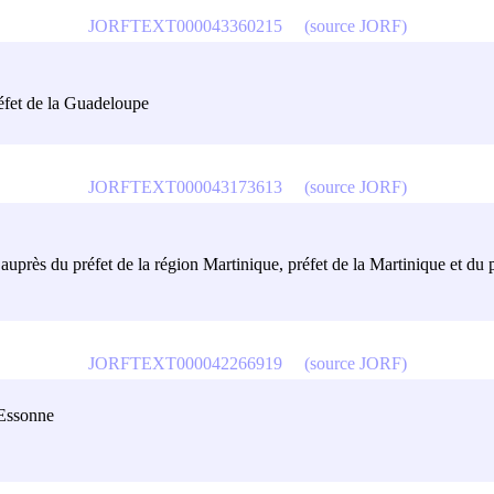
JORFTEXT000043360215
(source JORF)
réfet de la Guadeloupe
JORFTEXT000043173613
(source JORF)
, auprès du préfet de la région Martinique, préfet de la Martinique et d
JORFTEXT000042266919
(source JORF)
l'Essonne