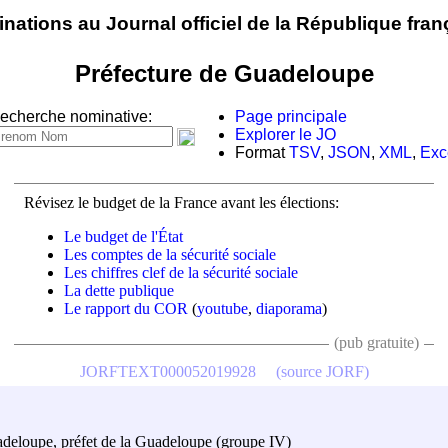
nations au Journal officiel de la République fran
Préfecture de Guadeloupe
echerche nominative:
Page principale
Explorer le JO
Format
TSV
,
JSON
,
XML
,
Exc
Révisez le budget de la France avant les élections:
Le budget de l'État
Les comptes de la sécurité sociale
Les chiffres clef de la sécurité sociale
La dette publique
Le rapport du COR
(
youtube
,
diaporama
)
(pub gratuite)
JORFTEXT000052019928
(source JORF)
Guadeloupe, préfet de la Guadeloupe (groupe IV)