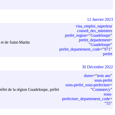
12 Janvier 2023
visa_emploi_superieur
conseil_des_ministres
prefet_region
=
"
Guadeloupe
"
prefet_departement
=
 et de Saint-Martin
"
Guadeloupe
"
prefet_departement_code
=
"
971
"
prefet
30 Décembre 2022
duree
=
"
trois ans
"
sous-prefet
sous-prefet_sous-prefecture
=
"
Commercy
"
préfet de la région Guadeloupe, préfet
sous-
prefecture_departement_code
=
"
55
"