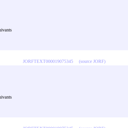
uivants
JORFTEXT000019075345
(source JORF)
uivants