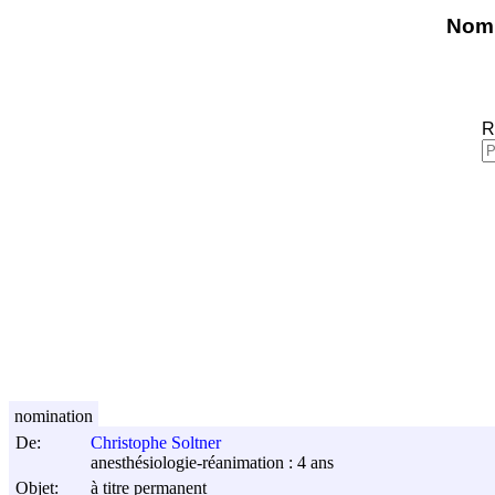
Nomi
R
nomination
De:
Christophe Soltner
anesthésiologie-réanimation : 4 ans
Objet:
à titre permanent