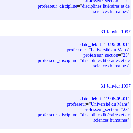
professeur_section
=
"
17
"
professeur_discipline
=
"
disciplines littéraires et de
sciences humaines
"
31 Janvier 1997
date_debut
=
"
1996-09-01
"
professeur
=
"
Université du Mans
"
professeur_section
=
"
23
"
professeur_discipline
=
"
disciplines littéraires et de
sciences humaines
"
31 Janvier 1997
date_debut
=
"
1996-09-01
"
professeur
=
"
Université du Mans
"
professeur_section
=
"
23
"
professeur_discipline
=
"
disciplines littéraires et de
sciences humaines
"