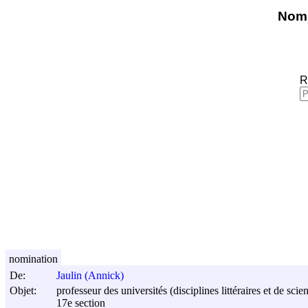
Nomi
R
nomination
De:
Jaulin (Annick)
Objet:
professeur des universités (disciplines littéraires et de sci
17e section