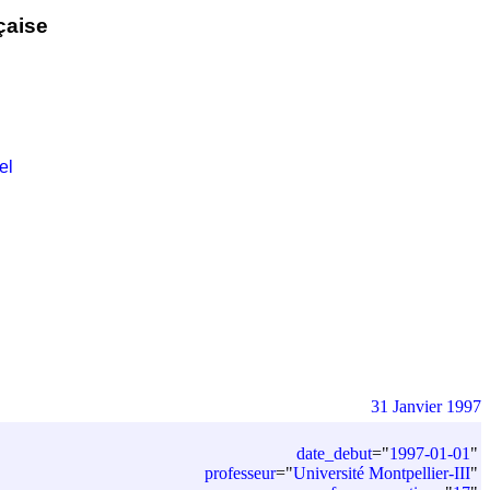
çaise
el
31 Janvier 1997
date_debut
=
"
1997-01-01
"
professeur
=
"
Université Montpellier-III
"