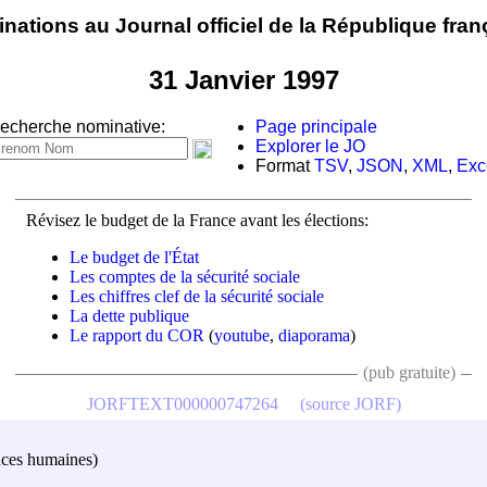
nations au Journal officiel de la République fran
31 Janvier 1997
echerche nominative:
Page principale
Explorer le JO
Format
TSV
,
JSON
,
XML
,
Exc
Révisez le budget de la France avant les élections:
Le budget de l'État
Les comptes de la sécurité sociale
Les chiffres clef de la sécurité sociale
La dette publique
Le rapport du COR
(
youtube
,
diaporama
)
(pub gratuite)
JORFTEXT000000747264
(source JORF)
ences humaines)