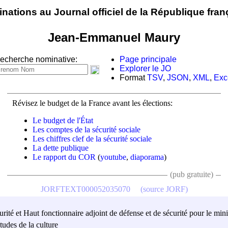
nations au Journal officiel de la République fran
Jean-Emmanuel Maury
echerche nominative:
Page principale
Explorer le JO
Format
TSV
,
JSON
,
XML
,
Exc
Révisez le budget de la France avant les élections:
Le budget de l'État
Les comptes de la sécurité sociale
Les chiffres clef de la sécurité sociale
La dette publique
Le rapport du COR
(
youtube
,
diaporama
)
(pub gratuite)
JORFTEXT000052035070
(source JORF)
rité et Haut fonctionnaire adjoint de défense et de sécurité pour le minis
tudes de la culture