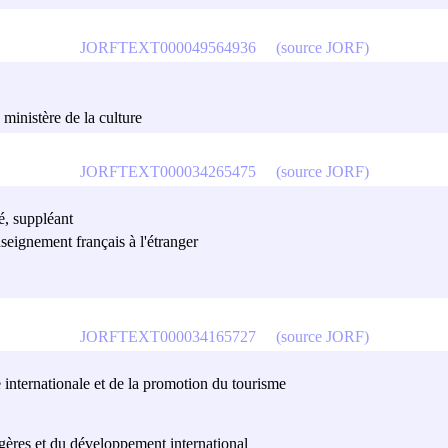
JORFTEXT000049564936
(source JORF)
 ministère de la culture
JORFTEXT000034265475
(source JORF)
é, suppléant
seignement français à l'étranger
JORFTEXT000034165727
(source JORF)
e internationale et de la promotion du tourisme
ngères et du développement international