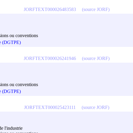
JORFTEXT000026483583
(source JORF)
cisions ou conventions
que (DGTPE)
JORFTEXT000026241946
(source JORF)
cisions ou conventions
que (DGTPE)
JORFTEXT000025423111
(source JORF)
e l'industrie