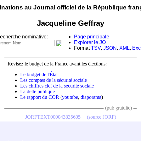
nations au Journal officiel de la République fran
Jacqueline Geffray
echerche nominative:
Page principale
Explorer le JO
Format
TSV
,
JSON
,
XML
,
Exc
Révisez le budget de la France avant les élections:
Le budget de l'État
Les comptes de la sécurité sociale
Les chiffres clef de la sécurité sociale
La dette publique
Le rapport du COR
(
youtube
,
diaporama
)
(pub gratuite)
JORFTEXT000043835605
(source JORF)