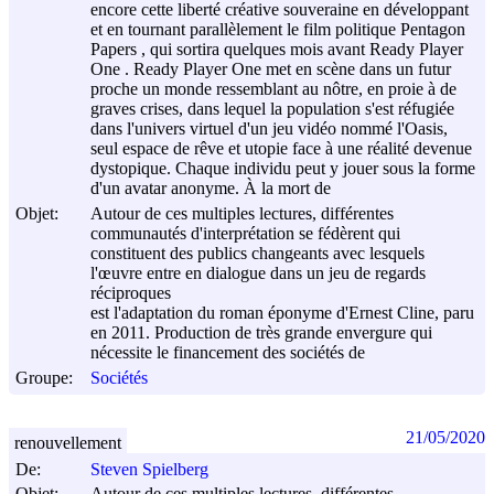
encore cette liberté créative souveraine en développant
et en tournant parallèlement le film politique Pentagon
Papers , qui sortira quelques mois avant Ready Player
One . Ready Player One met en scène dans un futur
proche un monde ressemblant au nôtre, en proie à de
graves crises, dans lequel la population s'est réfugiée
dans l'univers virtuel d'un jeu vidéo nommé l'Oasis,
seul espace de rêve et utopie face à une réalité devenue
dystopique. Chaque individu peut y jouer sous la forme
d'un avatar anonyme. À la mort de
Objet:
Autour de ces multiples lectures, différentes
communautés d'interprétation se fédèrent qui
constituent des publics changeants avec lesquels
l'œuvre entre en dialogue dans un jeu de regards
réciproques
est l'adaptation du roman éponyme d'Ernest Cline, paru
en 2011. Production de très grande envergure qui
nécessite le financement des sociétés de
Groupe:
Sociétés
21/05/2020
renouvellement
De:
Steven Spielberg
Objet:
Autour de ces multiples lectures, différentes