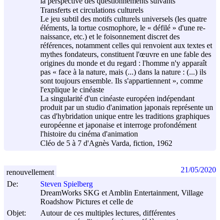
la perspective des questionnements suivants
Transferts et circulations culturels
Le jeu subtil des motifs culturels universels (les quatre
éléments, la tortue cosmophore, le « défilé » d'une re-
naissance, etc.) et le foisonnement discret des
références, notamment celles qui renvoient aux textes et
mythes fondateurs, constituent l'œuvre en une fable des
origines du monde et du regard : l'homme n'y apparaît
pas « face à la nature, mais (...) dans la nature : (...) ils
sont toujours ensemble. Ils s'appartiennent », comme
l'explique le cinéaste
La singularité d'un cinéaste européen indépendant
produit par un studio d'animation japonais représente un
cas d'hybridation unique entre les traditions graphiques
européenne et japonaise et interroge profondément
l'histoire du cinéma d'animation
Cléo de 5 à 7 d'Agnès Varda, fiction, 1962
21/05/2020
renouvellement
De:
Steven Spielberg
DreamWorks SKG et Amblin Entertainment, Village
Roadshow Pictures et celle de
Objet:
Autour de ces multiples lectures, différentes