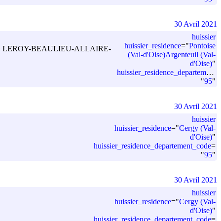
30 Avril 2021
huissier
huissier_residence
=
"
Pontoise
simplifiée « LEROY-BEAULIEU-ALLAIRE-
(Val-d'Oise)Argenteuil (Val-
d'Oise)
"
huissier_residence_departement_code
"
95
"
30 Avril 2021
huissier
huissier_residence
=
"
Cergy (Val-
d'Oise)
"
huissier_residence_departement_code
=
"
95
"
30 Avril 2021
huissier
huissier_residence
=
"
Cergy (Val-
d'Oise)
"
huissier_residence_departement_code
=