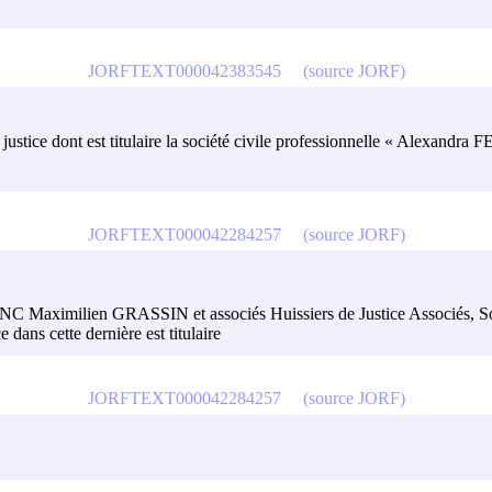
JORFTEXT000042383545
(source JORF)
ier de justice dont est titulaire la société civile professionnelle « A
JORFTEXT000042284257
(source JORF)
NC Maximilien GRASSIN et associés Huissiers de Justice Associés, Soci
e dans cette dernière est titulaire
JORFTEXT000042284257
(source JORF)