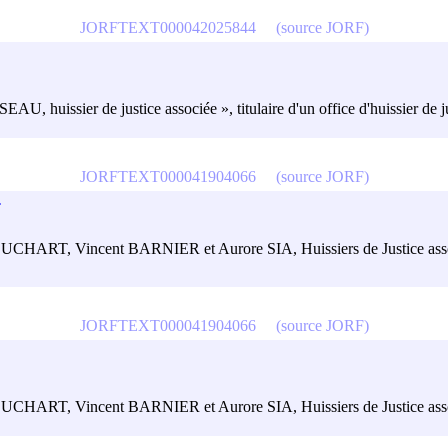
JORFTEXT000042025844
(source JORF)
U, huissier de justice associée », titulaire d'un office d'huissier de j
JORFTEXT000041904066
(source JORF)
T
LOUCHART, Vincent BARNIER et Aurore SIA, Huissiers de Justice associé
JORFTEXT000041904066
(source JORF)
PLOUCHART, Vincent BARNIER et Aurore SIA, Huissiers de Justice ass