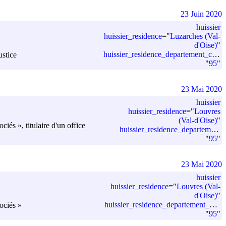
23 Juin 2020
huissier
huissier_residence
=
"
Luzarches (Val-
d'Oise)
"
huissier_residence_departement_code
ustice
"
95
"
23 Mai 2020
huissier
huissier_residence
=
"
Louvres
(Val-d'Oise)
"
s », titulaire d'un office
huissier_residence_departement_code
"
95
"
23 Mai 2020
huissier
huissier_residence
=
"
Louvres (Val-
d'Oise)
"
huissier_residence_departement_code
ociés »
"
95
"