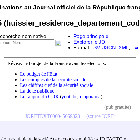
nations au Journal officiel de la République fran
5 (huissier_residence_departement_cod
echerche nominative:
Page principale
Explorer le JO
Format
TSV
,
JSON
,
XML
,
Exc
Révisez le budget de la France avant les élections:
Le budget de l'État
Les comptes de la sécurité sociale
Les chiffres clef de la sécurité sociale
La dette publique
Le rapport du COR
(
youtube
,
diaporama
)
(pub gratuite)
JORFTEXT000045669323
(source JORF)
ce dont est titulaire la société par actions simplifiée « ID FACTO »