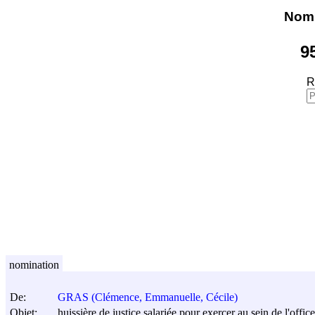
Nomi
9
R
nomination
De:
GRAS (Clémence, Emmanuelle, Cécile)
Objet:
huissière de justice salariée pour exercer au sein de l'offi