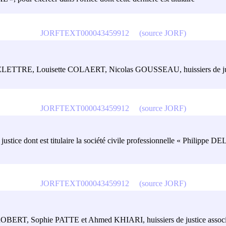
JORFTEXT000043459912
(source JORF)
 DELETTRE, Louisette COLAERT, Nicolas GOUSSEAU, huissiers de justic
JORFTEXT000043459912
(source JORF)
r de justice dont est titulaire la société civile professionnelle « Phil
JORFTEXT000043459912
(source JORF)
 ROBERT, Sophie PATTE et Ahmed KHIARI, huissiers de justice associés »