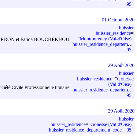
"
95
"
01 Octobre 2020
huissier
huissier_residence
=
"
Montmorency (Val-d'Oise)
"
lexandra FERRON et Farida BOUCHEKHOU
huissier_residence_departement_code
"
95
"
29 Août 2020
huissier
huissier_residence
=
"
Gonesse
(Val-d'Oise)
"
été Civile Professionnelle titulaire
huissier_residence_departement_code
"
95
"
29 Août 2020
huissier
huissier_residence
=
"
Gonesse (Val-d'Oise)
"
huissier_residence_departement_code
=
"
95
"