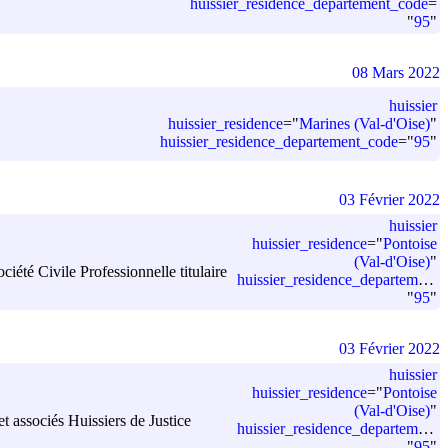
huissier_residence_departement_code
=
"
95
"
08 Mars 2022
huissier
huissier_residence
=
"
Marines (Val-d'Oise)
"
huissier_residence_departement_code
=
"
95
"
03 Février 2022
huissier
huissier_residence
=
"
Pontoise
(Val-d'Oise)
"
été Civile Professionnelle titulaire
huissier_residence_departement_code
"
95
"
03 Février 2022
huissier
huissier_residence
=
"
Pontoise
(Val-d'Oise)
"
t associés Huissiers de Justice
huissier_residence_departement_code
"
95
"