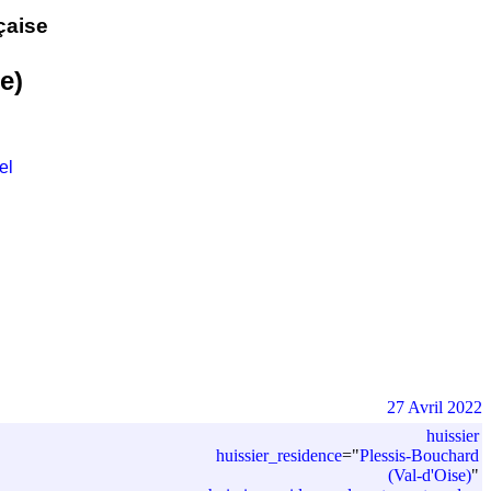
çaise
e)
el
27 Avril 2022
huissier
huissier_residence
=
"
Plessis-Bouchard
(Val-d'Oise)
"