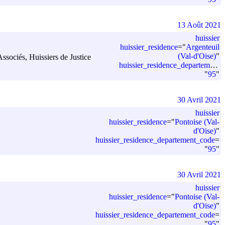
13 Août 2021
huissier
huissier_residence
=
"
Argenteuil
(Val-d'Oise)
"
 Associés, Huissiers de Justice
huissier_residence_departement_code
"
95
"
30 Avril 2021
huissier
huissier_residence
=
"
Pontoise (Val-
d'Oise)
"
huissier_residence_departement_code
=
"
95
"
30 Avril 2021
huissier
huissier_residence
=
"
Pontoise (Val-
d'Oise)
"
huissier_residence_departement_code
=
"
95
"