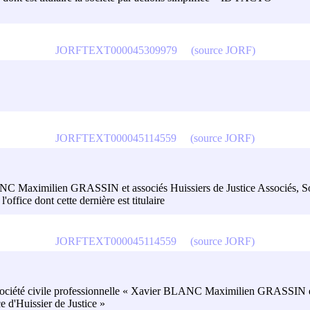
JORFTEXT000045309979
(source JORF)
JORFTEXT000045114559
(source JORF)
NC Maximilien GRASSIN et associés Huissiers de Justice Associés, Soci
'office dont cette dernière est titulaire
JORFTEXT000045114559
(source JORF)
re la société civile professionnelle « Xavier BLANC Maximilien GRASSIN e
ce d'Huissier de Justice »