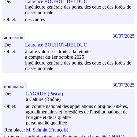
De:
Laurence BOUHOT-DELDUC
ingénieure générale des ponts, des eaux et des forêts de
classe normale
Objet:
des cadres
30/07/2025
admission
De:
Laurence BOUHOT-DELDUC
Objet:
à faire valoir ses droits à la retraite
à compter du 1er octobre 2025
ingénieure générale des ponts, des eaux et des forêts de
classe normale
30/07/2025
nomination
De:
LAGRUE (Pascal)
à Caluire (Rhône)
Objet:
au comité national des appellations d'origine laitières,
agroalimentaires et forestières de l'Institut national de
l'origine et de la qualité
personnalité qualifiée
Remplace:
M. Schmitt (François)
Groupe:
Institut national de l'origine et de la qualité (INAO)