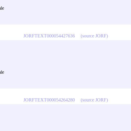
ale
JORFTEXT000054427636
(source JORF)
ale
JORFTEXT000054264280
(source JORF)