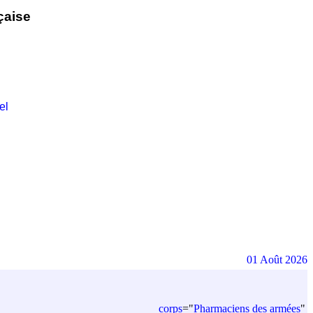
çaise
el
01 Août 2026
corps
=
"
Pharmaciens des armées
"