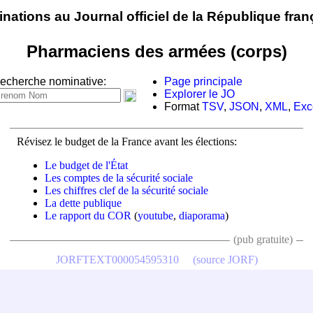
nations au Journal officiel de la République fran
Pharmaciens des armées (corps)
echerche nominative:
Page principale
Explorer le JO
Format
TSV
,
JSON
,
XML
,
Exc
Révisez le budget de la France avant les élections:
Le budget de l'État
Les comptes de la sécurité sociale
Les chiffres clef de la sécurité sociale
La dette publique
Le rapport du COR
(
youtube
,
diaporama
)
(pub gratuite)
JORFTEXT000054595310
(source JORF)