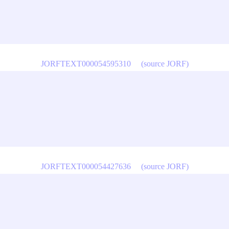
JORFTEXT000054595310
(source JORF)
JORFTEXT000054427636
(source JORF)