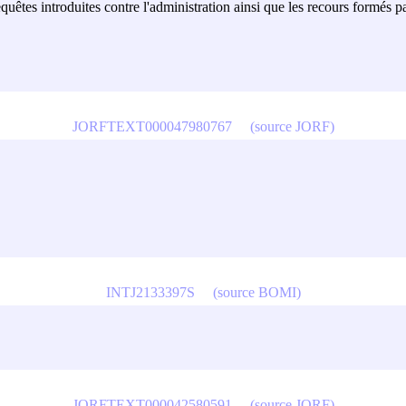
equêtes introduites contre l'administration ainsi que les recours formés p
JORFTEXT000047980767
(source JORF)
INTJ2133397S
(source BOMI)
JORFTEXT000042580591
(source JORF)