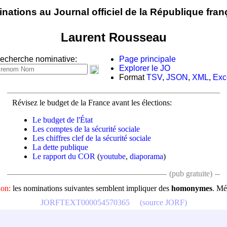
nations au Journal officiel de la République fran
Laurent Rousseau
echerche nominative:
Page principale
Explorer le JO
Format
TSV
,
JSON
,
XML
,
Exc
Révisez le budget de la France avant les élections:
Le budget de l'État
Les comptes de la sécurité sociale
Les chiffres clef de la sécurité sociale
La dette publique
Le rapport du COR
(
youtube
,
diaporama
)
(pub gratuite)
ion:
les nominations suivantes semblent impliquer des
homonymes
. Mé
JORFTEXT000054570365
(source JORF)