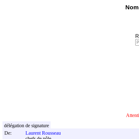
Nomi
R
Attent
délégation de signature
De:
Laurent Rousseau
chefs de pôle