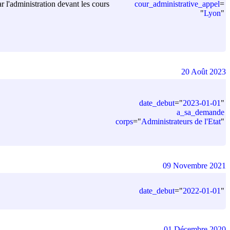
cour_administrative_appel
=
ar l'administration devant les cours
"
Lyon
"
20 Août 2023
date_debut
=
"
2023-01-01
"
a_sa_demande
corps
=
"
Administrateurs de l'Etat
"
09 Novembre 2021
date_debut
=
"
2022-01-01
"
01 Décembre 2020