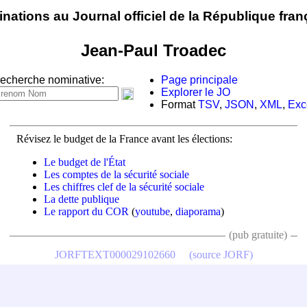
nations au Journal officiel de la République fran
Jean-Paul Troadec
echerche nominative:
Page principale
Explorer le JO
Format
TSV
,
JSON
,
XML
,
Exc
Révisez le budget de la France avant les élections:
Le budget de l'État
Les comptes de la sécurité sociale
Les chiffres clef de la sécurité sociale
La dette publique
Le rapport du COR
(
youtube
,
diaporama
)
(pub gratuite)
JORFTEXT000029102660
(source JORF)