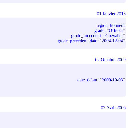
01 Janvier 2013
legion_honneur
grade
=
"
Officier
"
grade_precedent
=
"
Chevalier
"
grade_precedent_date
=
"
2004-12-04
"
02 Octobre 2009
date_debut
=
"
2009-10-03
"
07 Avril 2006