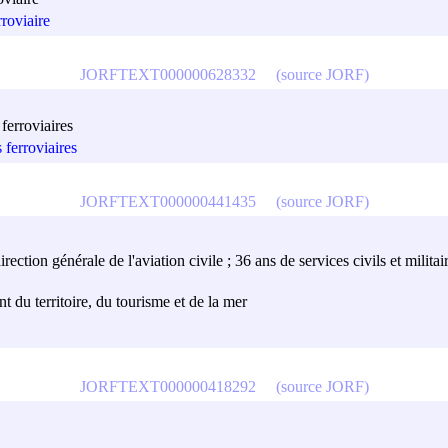
rroviaire
JORFTEXT000000628332
(source JORF)
 ferroviaires
 ferroviaires
JORFTEXT000000441435
(source JORF)
irection générale de l'aviation civile ; 36 ans de services civils et militai
 du territoire, du tourisme et de la mer
JORFTEXT000000418292
(source JORF)