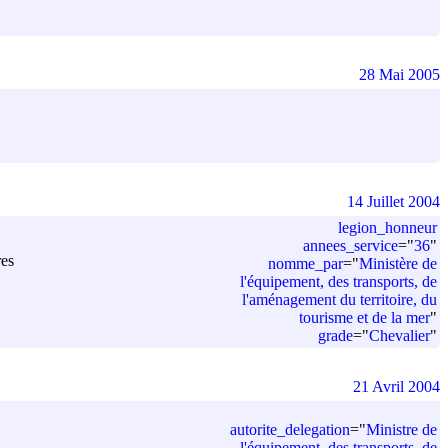
28 Mai 2005
14 Juillet 2004
legion_honneur
annees_service
=
"
36
"
res
nomme_par
=
"
Ministère de
l'équipement, des transports, de
l'aménagement du territoire, du
tourisme et de la mer
"
grade
=
"
Chevalier
"
21 Avril 2004
autorite_delegation
=
"
Ministre de
l'équipement, des transports, de