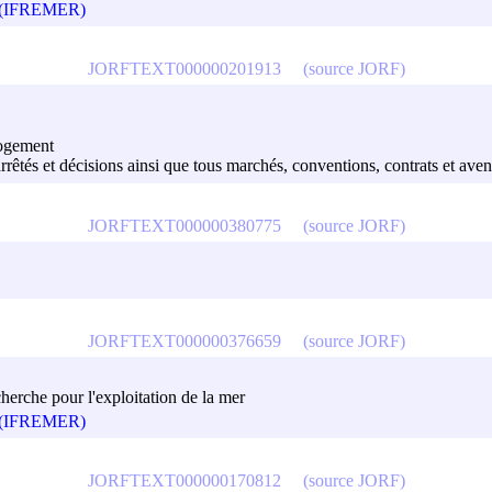
mer (IFREMER)
JORFTEXT000000201913
(source JORF)
logement
 arrêtés et décisions ainsi que tous marchés, conventions, contrats et aven
JORFTEXT000000380775
(source JORF)
JORFTEXT000000376659
(source JORF)
cherche pour l'exploitation de la mer
mer (IFREMER)
JORFTEXT000000170812
(source JORF)