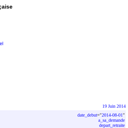
çaise
el
19 Juin 2014
date_debut
=
"
2014-08-01
"
a_sa_demande
depart_retraite