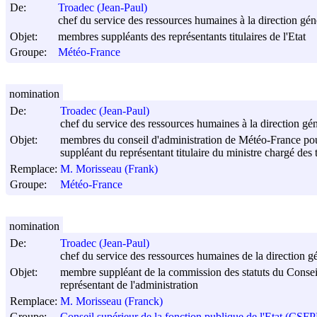
De:
Troadec (Jean-Paul)
chef du service des ressources humaines à la direction géné
Objet:
membres suppléants des représentants titulaires de l'Etat
Groupe:
Météo-France
nomination
De:
Troadec (Jean-Paul)
chef du service des ressources humaines à la direction géné
Objet:
membres du conseil d'administration de Météo-France pour
suppléant du représentant titulaire du ministre chargé des 
Remplace:
M. Morisseau (Frank)
Groupe:
Météo-France
nomination
De:
Troadec (Jean-Paul)
chef du service des ressources humaines de la direction gé
Objet:
membre suppléant de la commission des statuts du Conseil 
représentant de l'administration
Remplace:
M. Morisseau (Franck)
Groupe:
Conseil supérieur de la fonction publique de l'Etat (CSF