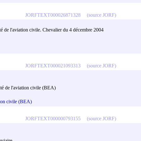
JORFTEXT000026871328
(source JORF)
ité de l'aviation civile. Chevalier du 4 décembre 2004
JORFTEXT000021093313
(source JORF)
té de l'aviation civile (BEA)
tion civile (BEA)
JORFTEXT000000793155
(source JORF)
oviaire