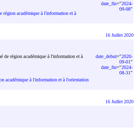
date_fin
=
"
2024-
09-08
"
e région académique à l'information et à
16 Juillet 2020
gué de région académique à l'information et à
date_debut
=
"
2020-
09-01
"
date_fin
=
"
2024-
08-31
"
on académique à l'information et à l'orientation
16 Juillet 2020