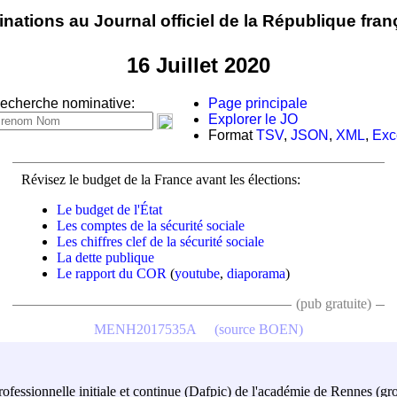
nations au Journal officiel de la République fran
16 Juillet 2020
echerche nominative:
Page principale
Explorer le JO
Format
TSV
,
JSON
,
XML
,
Exc
Révisez le budget de la France avant les élections:
Le budget de l'État
Les comptes de la sécurité sociale
Les chiffres clef de la sécurité sociale
La dette publique
Le rapport du COR
(
youtube
,
diaporama
)
(pub gratuite)
MENH2017535A
(source BOEN)
rofessionnelle initiale et continue (Dafpic) de l'académie de Rennes (gr