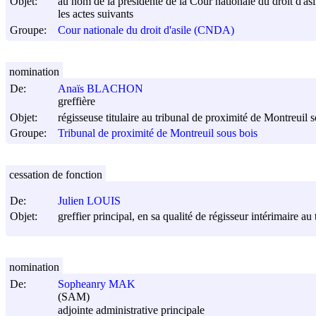
Objet:
au nom de la présidente de la Cour nationale du droit d'asi
les actes suivants
Groupe:
Cour nationale du droit d'asile (CNDA)
nomination
De:
Anaïs BLACHON
greffière
Objet:
régisseuse titulaire au tribunal de proximité de Montreuil 
Groupe:
Tribunal de proximité de Montreuil sous bois
cessation de fonction
De:
Julien LOUIS
Objet:
greffier principal, en sa qualité de régisseur intérimaire a
nomination
De:
Sopheanry MAK
(SAM)
adjointe administrative principale