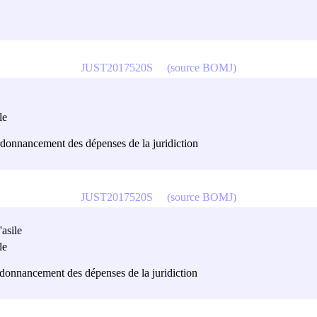
JUST2017520S
(source BOMJ)
le
l'ordonnancement des dépenses de la juridiction
JUST2017520S
(source BOMJ)
'asile
le
l'ordonnancement des dépenses de la juridiction