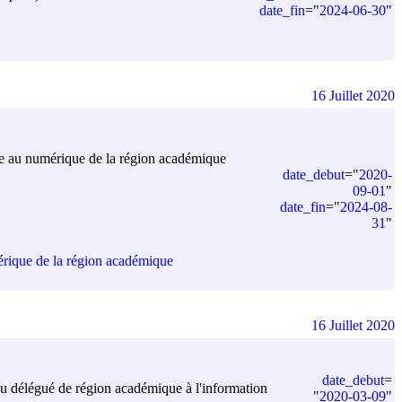
date_fin
=
"
2024-06-30
"
16 Juillet 2020
ue au numérique de la région académique
date_debut
=
"
2020-
09-01
"
date_fin
=
"
2024-08-
31
"
érique de la région académique
16 Juillet 2020
date_debut
=
au délégué de région académique à l'information
"
2020-03-09
"