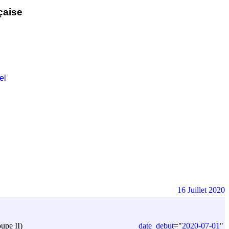
çaise
el
16 Juillet 2020
date_debut
=
"
2020-07-01
"
oupe II)