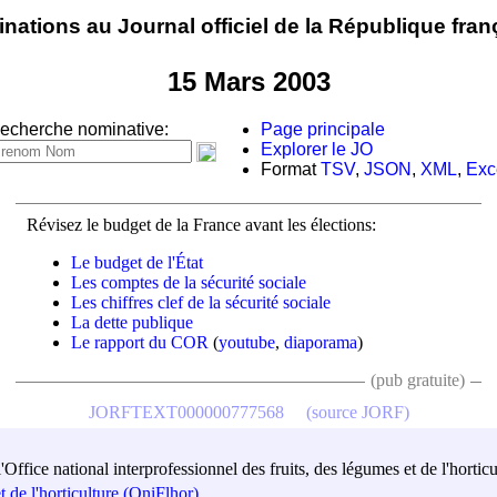
nations au Journal officiel de la République fran
15 Mars 2003
echerche nominative:
Page principale
Explorer le JO
Format
TSV
,
JSON
,
XML
,
Exc
Révisez le budget de la France avant les élections:
Le budget de l'État
Les comptes de la sécurité sociale
Les chiffres clef de la sécurité sociale
La dette publique
Le rapport du COR
(
youtube
,
diaporama
)
(pub gratuite)
JORFTEXT000000777568
(source JORF)
'Office national interprofessionnel des fruits, des légumes et de l'horticu
t de l'horticulture (OniFlhor)