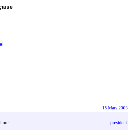
çaise
el
15 Mars 2003
president
lture