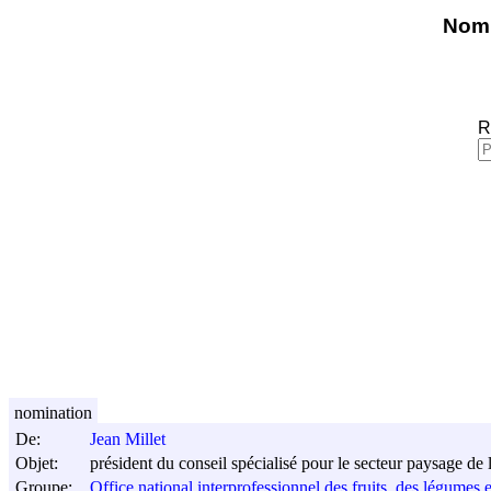
Nomi
R
nomination
De:
Jean Millet
Objet:
président du conseil spécialisé pour le secteur paysage de l
Groupe:
Office national interprofessionnel des fruits, des légumes e