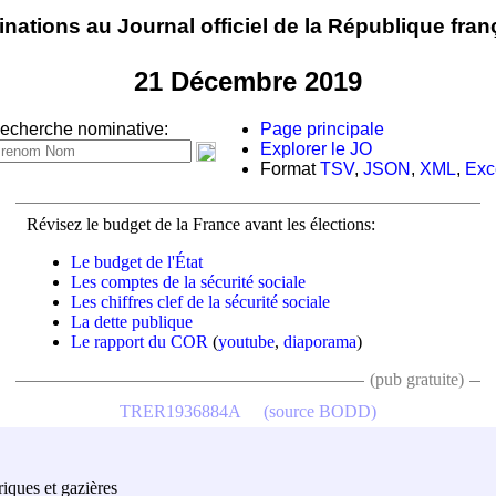
nations au Journal officiel de la République fran
21 Décembre 2019
echerche nominative:
Page principale
Explorer le JO
Format
TSV
,
JSON
,
XML
,
Exc
Révisez le budget de la France avant les élections:
Le budget de l'État
Les comptes de la sécurité sociale
Les chiffres clef de la sécurité sociale
La dette publique
Le rapport du COR
(
youtube
,
diaporama
)
(pub gratuite)
TRER1936884A
(source BODD)
riques et gazières