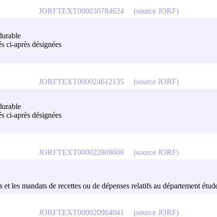
JORFTEXT000030784624
(source JORF)
durable
s ci-après désignées
JORFTEXT000024612135
(source JORF)
durable
s ci-après désignées
JORFTEXT000022809606
(source JORF)
es et les mandats de recettes ou de dépenses relatifs au département étu
JORFTEXT000020964041
(source JORF)