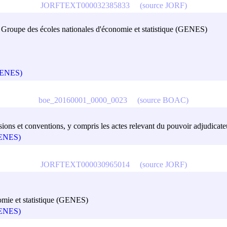
JORFTEXT000032385833
(source JORF)
du Groupe des écoles nationales d'économie et statistique (GENES)
(GENES)
boe_20160001_0000_0023
(source BOAC)
ions et conventions, y compris les actes relevant du pouvoir adjudicateu
(GENES)
JORFTEXT000030965014
(source JORF)
nomie et statistique (GENES)
(GENES)