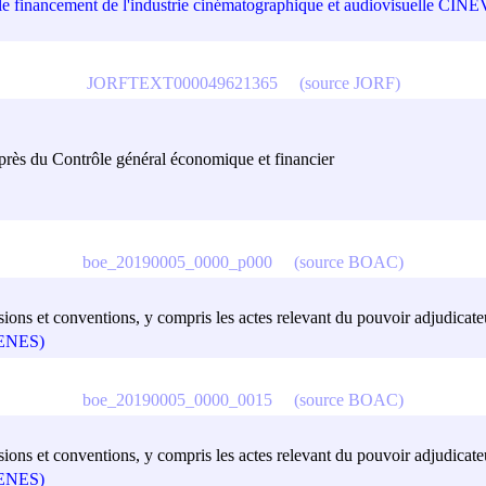
 le financement de l'industrie cinématographique et audiovisuell
JORFTEXT000049621365
(source JORF)
uprès du Contrôle général économique et financier
boe_20190005_0000_p000
(source BOAC)
ions et conventions, y compris les actes relevant du pouvoir adjudicateu
(GENES)
boe_20190005_0000_0015
(source BOAC)
ions et conventions, y compris les actes relevant du pouvoir adjudicateu
(GENES)