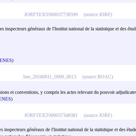
JORFTEXT000037738599
(source JORF)
s inspecteurs généraux de l'Institut national de la statistique et des é
(GENES)
boe_20180011_0000_0013
(source BOAC)
ions et conventions, y compris les actes relevant du pouvoir adjudicateu
(GENES)
JORFTEXT000037348381
(source JORF)
 inspecteurs généraux de l'Institut national de la statistique et des ét