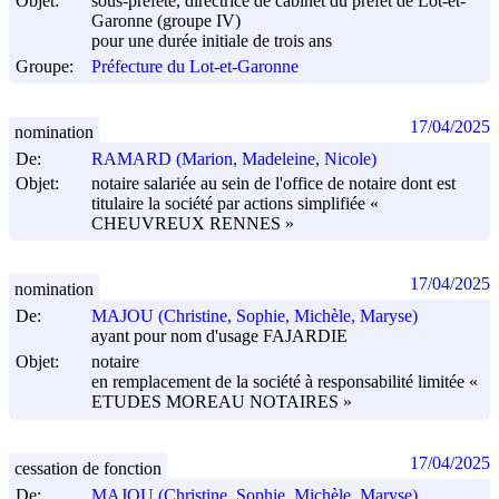
Objet:
sous-préfète, directrice de cabinet du préfet de Lot-et-
Garonne (groupe IV)
pour une durée initiale de trois ans
Groupe:
Préfecture du Lot-et-Garonne
17/04/2025
nomination
De:
RAMARD (Marion, Madeleine, Nicole)
Objet:
notaire salariée au sein de l'office de notaire dont est
titulaire la société par actions simplifiée «
CHEUVREUX RENNES »
17/04/2025
nomination
De:
MAJOU (Christine, Sophie, Michèle, Maryse)
ayant pour nom d'usage FAJARDIE
Objet:
notaire
en remplacement de la société à responsabilité limitée «
ETUDES MOREAU NOTAIRES »
17/04/2025
cessation de fonction
De:
MAJOU (Christine, Sophie, Michèle, Maryse)