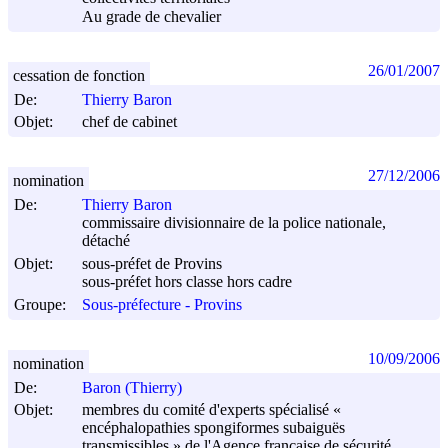
Au grade de chevalier
26/01/2007
cessation de fonction
De:
Thierry Baron
Objet:
chef de cabinet
27/12/2006
nomination
De:
Thierry Baron
commissaire divisionnaire de la police nationale,
détaché
Objet:
sous-préfet de Provins
sous-préfet hors classe hors cadre
Groupe:
Sous-préfecture - Provins
10/09/2006
nomination
De:
Baron (Thierry)
Objet:
membres du comité d'experts spécialisé «
encéphalopathies spongiformes subaiguës
transmissibles » de l'Agence française de sécurité