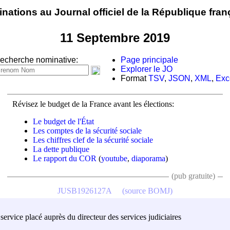
nations au Journal officiel de la République fran
11 Septembre 2019
echerche nominative:
Page principale
Explorer le JO
Format
TSV
,
JSON
,
XML
,
Exc
Révisez le budget de la France avant les élections:
Le budget de l'État
Les comptes de la sécurité sociale
Les chiffres clef de la sécurité sociale
La dette publique
Le rapport du COR
(
youtube
,
diaporama
)
(pub gratuite)
JUSB1926127A
(source BOMJ)
ervice placé auprès du directeur des services judiciaires