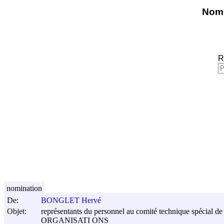
Nomi
R
nomination
De:
BONGLET Hervé
Objet:
représentants du personnel au comité technique spécial de s
ORGANISATI ONS