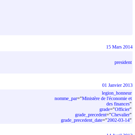
15 Mars 2014
president
01 Janvier 2013
legion_honneur
nomme_par
=
"
Ministère de l'économie et
des finances
"
grade
=
"
Officier
"
grade_precedent
=
"
Chevalier
"
grade_precedent_date
=
"
2002-03-14
"