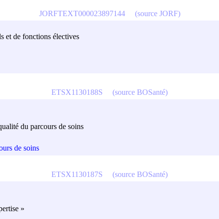
JORFTEXT000023897144
(source JORF)
s et de fonctions électives
ETSX1130188S
(source BOSanté)
qualité du parcours de soins
ours de soins
ETSX1130187S
(source BOSanté)
ertise »