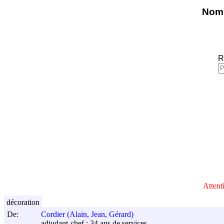
Nomi
R
Attent
décoration
De:
Cordier (Alain, Jean, Gérard)
adjudant-chef ; 34 ans de services