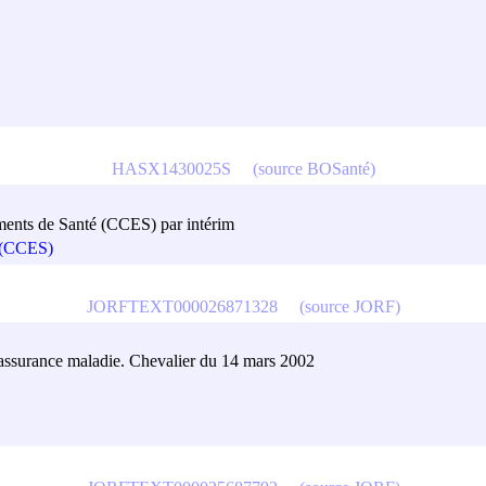
HASX1430025S
(source BOSanté)
ements de Santé (CCES) par intérim
é (CCES)
JORFTEXT000026871328
(source JORF)
 l'assurance maladie. Chevalier du 14 mars 2002