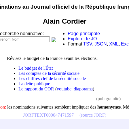
nations au Journal officiel de la République fran
Alain Cordier
echerche nominative:
Page principale
Explorer le JO
Format
TSV
,
JSON
,
XML
,
Exc
Révisez le budget de la France avant les élections:
Le budget de l'État
Les comptes de la sécurité sociale
Les chiffres clef de la sécurité sociale
La dette publique
Le rapport du COR
(
youtube
,
diaporama
)
(pub gratuite)
ion:
les nominations suivantes semblent impliquer des
homonymes
. Mé
JORFTEXT000047471597
(source JORF)