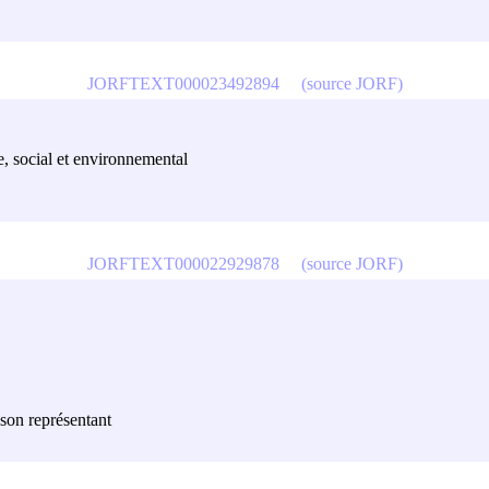
JORFTEXT000023492894
(source JORF)
, social et environnemental
JORFTEXT000022929878
(source JORF)
 son représentant