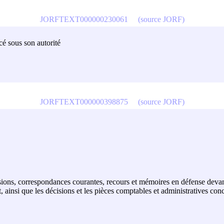
JORFTEXT000000230061
(source JORF)
cé sous son autorité
JORFTEXT000000398875
(source JORF)
décisions, correspondances courantes, recours et mémoires en défense devan
t, ainsi que les décisions et les pièces comptables et administratives conc