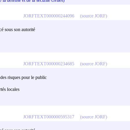
 la défense et de la sécurité civiles)
JORFTEXT000000244096
(source JORF)
cé sous son autorité
JORFTEXT000000234685
(source JORF)
des risques pour le public
rtés locales
JORFTEXT000000595317
(source JORF)