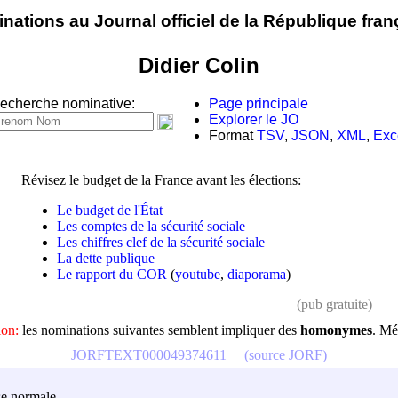
nations au Journal officiel de la République fran
Didier Colin
echerche nominative:
Page principale
Explorer le JO
Format
TSV
,
JSON
,
XML
,
Exc
Révisez le budget de la France avant les élections:
Le budget de l'État
Les comptes de la sécurité sociale
Les chiffres clef de la sécurité sociale
La dette publique
Le rapport du COR
(
youtube
,
diaporama
)
(pub gratuite)
ion:
les nominations suivantes semblent impliquer des
homonymes
. Mé
JORFTEXT000049374611
(source JORF)
sse normale