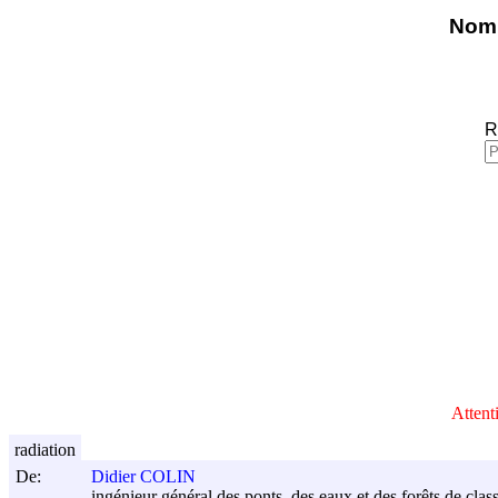
Nomi
R
Attent
radiation
De:
Didier COLIN
ingénieur général des ponts, des eaux et des forêts de cla