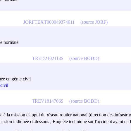
JORFTEXT000049374611
(source JORF)
sse normale
TRED2102118S
(source BODD)
ée en génie civil
civil
TREV1814706S
(source BODD)
e à la mission d'appui du réseau routier national (direction des infrastru
ion indiquée ci-dessous , Enquête technique sur l'accident ayant eu l