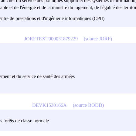
t au chef du service des politiques support et des systèmes d'information,
 et de l'énergie et de la ministre du logement, de l'égalité des territoires
centre de prestations et d'ingénierie informatiques (CPII)
JORFTEXT000031879229
(source JORF)
rmement et du service de santé des armées
DEVK1530166A
(source BODD)
s forêts de classe normale