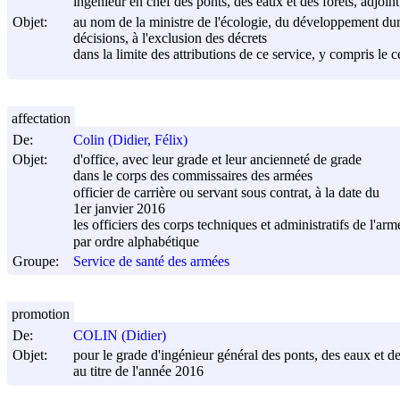
ingénieur en chef des ponts, des eaux et des forêts, adjoin
Objet:
au nom de la ministre de l'écologie, du développement durable
décisions, à l'exclusion des décrets
dans la limite des attributions de ce service, y compris le 
affectation
De:
Colin (Didier, Félix)
Objet:
d'office, avec leur grade et leur ancienneté de grade
dans le corps des commissaires des armées
officier de carrière ou servant sous contrat, à la date du
1er janvier 2016
les officiers des corps techniques et administratifs de l'a
par ordre alphabétique
Groupe:
Service de santé des armées
promotion
De:
COLIN (Didier)
Objet:
pour le grade d'ingénieur général des ponts, des eaux et de
au titre de l'année 2016