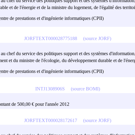
t au chef du service des politiques support et des systèmes d'information,
 et de l'énergie et de la ministre du logement, de l'égalité des territoires
centre de prestations et d'ingénierie informatiques (CPII)
JORFTEXT000028775188
(source JORF)
t au chef du service des politiques support et des systèmes d'information,
ement et du ministre de l'écologie, du développement durable et de l'énergi
centre de prestations et d'ingénierie informatiques (CPII)
INTJ1308906S
(source BOMI)
 montant de 500,00 € pour l'année 2012
JORFTEXT000028172617
(source JORF)