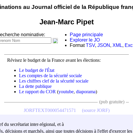
nations au Journal officiel de la République fran
Jean-Marc Pipet
echerche nominative:
Page principale
Explorer le JO
Format
TSV
,
JSON
,
XML
,
Exc
Révisez le budget de la France avant les élections:
Le budget de l'État
Les comptes de la sécurité sociale
Les chiffres clef de la sécurité sociale
La dette publique
Le rapport du COR
(
youtube
,
diaporama
)
(pub gratuite)
JORFTEXT000054471571
(source JORF)
f du secrétariat inter-régional, et à
és, décisions et marchés, ainsi que toutes décisions à l'effet d'exercer 