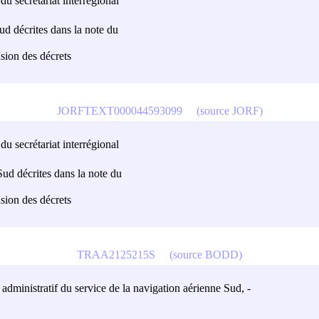
 du secrétariat interrégional
Sud décrites dans la note du
usion des décrets
JORFTEXT000044593099
(source JORF)
 du secrétariat interrégional
 Sud décrites dans la note du
usion des décrets
TRAA2125215S
(source BODD)
e administratif du service de la navigation aérienne Sud, -