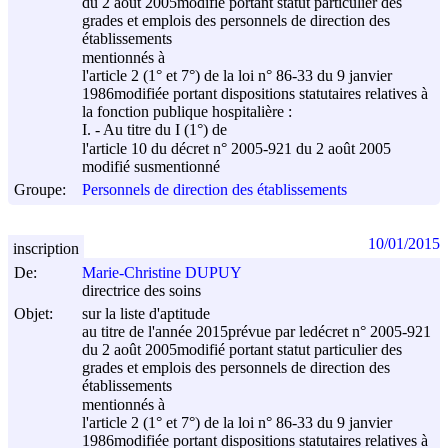
du
2 août 2005
modifié portant statut particulier des
grades et emplois des personnels de direction des
établissements
mentionnés à
l'article 2 (1° et 7°) de la loi n° 86-33 du
9 janvier
1986
modifiée portant dispositions statutaires relatives à
la fonction publique hospitalière :
I. - Au titre du I (1°) de
l'article 10 du décret n° 2005-921 du
2 août 2005
modifié susmentionné
Groupe:
Personnels de direction des établissements
10/01/2015
inscription
De:
Marie-Christine DUPUY
directrice des soins
Objet:
sur la liste d'aptitude
au titre de l'année 2015prévue par ledécret n° 2005-921
du
2 août 2005
modifié portant statut particulier des
grades et emplois des personnels de direction des
établissements
mentionnés à
l'article 2 (1° et 7°) de la loi n° 86-33 du
9 janvier
1986
modifiée portant dispositions statutaires relatives à