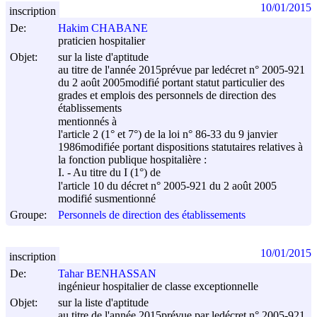
10/01/2015
inscription
De:
Hakim CHABANE
praticien hospitalier
Objet:
sur la liste d'aptitude
au titre de l'année 2015prévue par ledécret n° 2005-921
du
2 août 2005
modifié portant statut particulier des
grades et emplois des personnels de direction des
établissements
mentionnés à
l'article 2 (1° et 7°) de la loi n° 86-33 du
9 janvier
1986
modifiée portant dispositions statutaires relatives à
la fonction publique hospitalière :
I. - Au titre du I (1°) de
l'article 10 du décret n° 2005-921 du
2 août 2005
modifié susmentionné
Groupe:
Personnels de direction des établissements
10/01/2015
inscription
De:
Tahar BENHASSAN
ingénieur hospitalier de classe exceptionnelle
Objet:
sur la liste d'aptitude
au titre de l'année 2015prévue par ledécret n° 2005-921