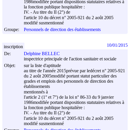
1986
modifiée portant dispositions statutaires relatives à
la fonction publique hospitalière :
IV. - Au titre du II (2°) de
l'article 10 du décret n° 2005-921 du
2 août 2005
modifié susmentionné
Groupe:
Personnels de direction des établissements
10/01/2015
inscription
De:
Delphine BELLEC
inspectrice principale de l'action sanitaire et sociale
Objet:
sur la liste d'aptitude
au titre de l'année 2015prévue par ledécret n° 2005-921
du
2 août 2005
modifié portant statut particulier des
grades et emplois des personnels de direction des
établissements
mentionnés à
l'article 2 (1° et 7°) de la loi n° 86-33 du
9 janvier
1986
modifiée portant dispositions statutaires relatives à
la fonction publique hospitalière :
IV. - Au titre du II (2°) de
l'article 10 du décret n° 2005-921 du
2 août 2005
modifié susmentionné