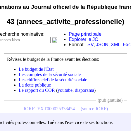
nations au Journal officiel de la République fran
43 (annees_activite_professionelle)
echerche nominative:
Page principale
Explorer le JO
Format
TSV
,
JSON
,
XML
,
Exc
Révisez le budget de la France avant les élections:
Le budget de l'État
Les comptes de la sécurité sociale
Les chiffres clef de la sécurité sociale
La dette publique
Le rapport du COR
(
youtube
,
diaporama
)
(pub gratuite)
JORFTEXT000025338454
(source JORF)
activités professionnelles. Tué dans l'exercice de ses fonctions