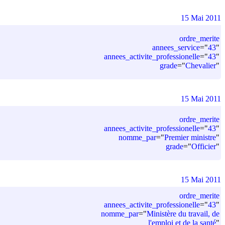
15 Mai 2011
ordre_merite
annees_service
=
"
43
"
annees_activite_professionelle
=
"
43
"
grade
=
"
Chevalier
"
15 Mai 2011
ordre_merite
annees_activite_professionelle
=
"
43
"
nomme_par
=
"
Premier ministre
"
grade
=
"
Officier
"
15 Mai 2011
ordre_merite
annees_activite_professionelle
=
"
43
"
nomme_par
=
"
Ministère du travail, de
l'emploi et de la santé
"