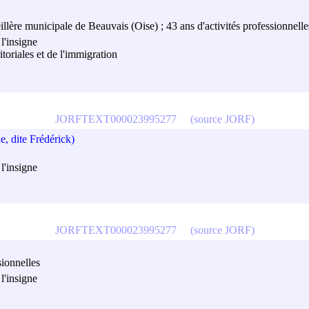
llère municipale de Beauvais (Oise) ; 43 ans d'activités professionnelles
l'insigne
ritoriales et de l'immigration
JORFTEXT000023995277
(source JORF)
, dite Frédérick)
l'insigne
JORFTEXT000023995277
(source JORF)
sionnelles
l'insigne