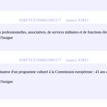
JORFTEXT000023995277
(source JORF)
és professionnelles, associatives, de services militaires et de fonctions éle
l'insigne
JORFTEXT000023995277
(source JORF)
nateur d'un programme culturel à la Commission européenne ; 43 ans d'a
l'insigne