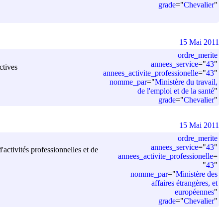
grade
=
"
Chevalier
"
15 Mai 2011
ordre_merite
annees_service
=
"
43
"
ctives
annees_activite_professionelle
=
"
43
"
nomme_par
=
"
Ministère du travail,
de l'emploi et de la santé
"
grade
=
"
Chevalier
"
15 Mai 2011
ordre_merite
annees_service
=
"
43
"
ctivités professionnelles et de
annees_activite_professionelle
=
"
43
"
nomme_par
=
"
Ministère des
affaires étrangères, et
européennes
"
grade
=
"
Chevalier
"