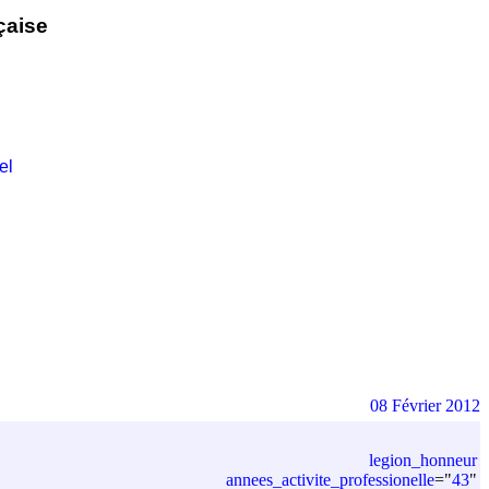
çaise
el
08 Février 2012
legion_honneur
annees_activite_professionelle
=
"
43
"