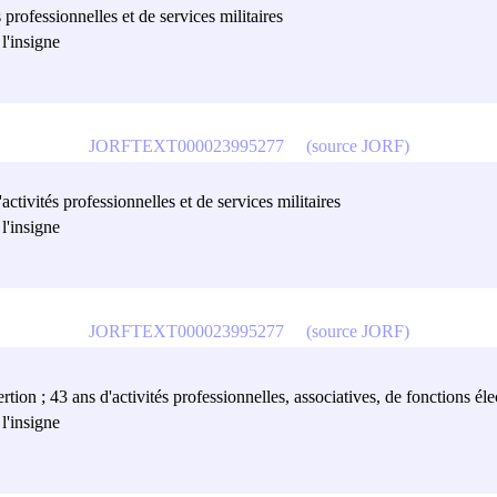
 professionnelles et de services militaires
l'insigne
JORFTEXT000023995277
(source JORF)
ctivités professionnelles et de services militaires
l'insigne
JORFTEXT000023995277
(source JORF)
on ; 43 ans d'activités professionnelles, associatives, de fonctions élect
l'insigne