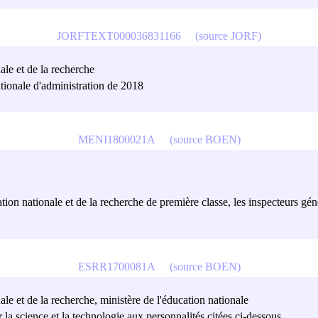
JORFTEXT000036831166
(source JORF)
ale et de la recherche
tionale d'administration de 2018
MENI1800021A
(source BOEN)
ation nationale et de la recherche de première classe, les inspecteurs gén
ESRR1700081A
(source BOEN)
ale et de la recherche, ministère de l'éducation nationale
ur la science et la technologie aux personnalités citées ci-dessous