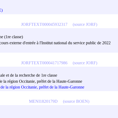
E)
JORFTEXT000045932317
(source JORF)
he (1re classe)
rs externe d'entrée à l'Institut national du service public de 2022
JORFTEXT000041717986
(source JORF)
ale et de la recherche de 1re classe
 de la région Occitanie, préfet de la Haute-Garonne
t de la région Occitanie, préfet de la Haute-Garonne
MENI1820179D
(source BOEN)