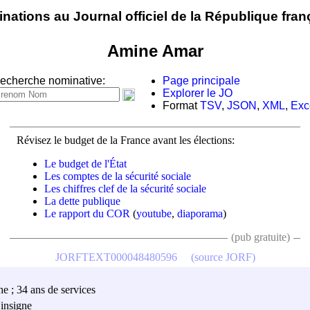
nations au Journal officiel de la République fran
Amine Amar
echerche nominative:
Page principale
Explorer le JO
Format
TSV
,
JSON
,
XML
,
Exc
Révisez le budget de la France avant les élections:
Le budget de l'État
Les comptes de la sécurité sociale
Les chiffres clef de la sécurité sociale
La dette publique
Le rapport du COR
(
youtube
,
diaporama
)
(pub gratuite)
JORFTEXT000048480596
(source JORF)
he ; 34 ans de services
'insigne