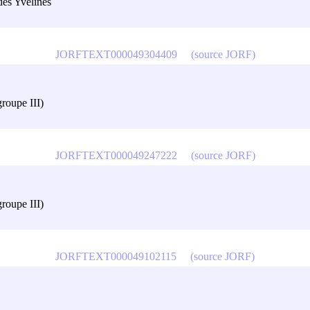
des Yvelines
JORFTEXT000049304409
(source JORF)
groupe III)
JORFTEXT000049247222
(source JORF)
groupe III)
JORFTEXT000049102115
(source JORF)