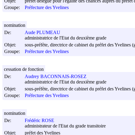
Objet:
préfet délégué pour l'égalité des chances auprès du préfet 
Groupe:
Préfecture des Yvelines
nomination
De:
Aude PLUMEAU
administratrice de l'Etat du deuxième grade
Objet:
sous-préfète, directrice de cabinet du préfet des Yvelines (
Groupe:
Préfecture des Yvelines
cessation de fonction
De:
Audrey BACONNAIS-ROSEZ
administratrice de l'Etat du deuxième grade
Objet:
sous-préfète, directrice de cabinet du préfet des Yvelines (
Groupe:
Préfecture des Yvelines
nomination
De:
Frédéric ROSE
administrateur de l'Etat du grade transitoire
Objet:
préfet des Yvelines