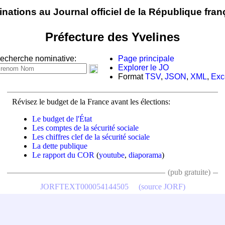
nations au Journal officiel de la République fran
Préfecture des Yvelines
echerche nominative:
Page principale
Explorer le JO
Format
TSV
,
JSON
,
XML
,
Exc
Révisez le budget de la France avant les élections:
Le budget de l'État
Les comptes de la sécurité sociale
Les chiffres clef de la sécurité sociale
La dette publique
Le rapport du COR
(
youtube
,
diaporama
)
(pub gratuite)
JORFTEXT000054144505
(source JORF)