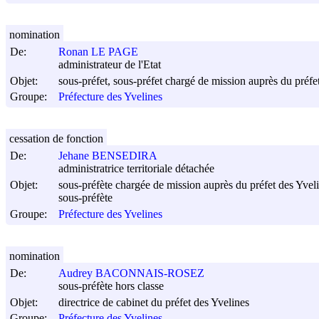
nomination
De:
Ronan LE PAGE
administrateur de l'Etat
Objet:
sous-préfet, sous-préfet chargé de mission auprès du préfe
Groupe:
Préfecture des Yvelines
cessation de fonction
De:
Jehane BENSEDIRA
administratrice territoriale détachée
Objet:
sous-préfète chargée de mission auprès du préfet des Yvel
sous-préfète
Groupe:
Préfecture des Yvelines
nomination
De:
Audrey BACONNAIS-ROSEZ
sous-préfète hors classe
Objet:
directrice de cabinet du préfet des Yvelines
Groupe:
Préfecture des Yvelines