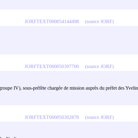
JORFTEXT000054144498
(source JORF)
JORFTEXT000050397700
(source JORF)
 (groupe IV), sous-préfète chargée de mission auprès du préfet des Yveli
JORFTEXT000050392878
(source JORF)