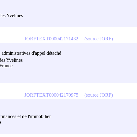
 des Yvelines
JORFTEXT000042171432
(source JORF)
s administratives d'appel détaché
des Yvelines
 France
JORFTEXT000042170975
(source JORF)
 finances et de l'immobilier
s