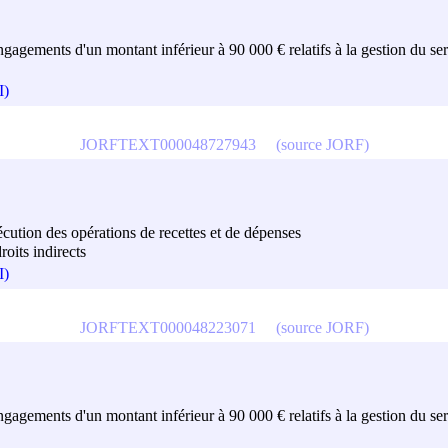
engagements d'un montant inférieur à 90 000 € relatifs à la gestion du serv
I)
JORFTEXT000048727943
(source JORF)
exécution des opérations de recettes et de dépenses
roits indirects
I)
JORFTEXT000048223071
(source JORF)
engagements d'un montant inférieur à 90 000 € relatifs à la gestion du serv