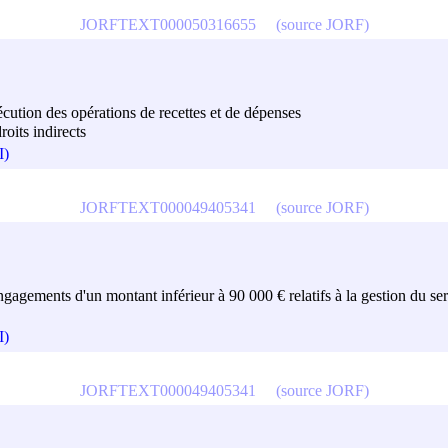
JORFTEXT000050316655
(source JORF)
exécution des opérations de recettes et de dépenses
roits indirects
I)
JORFTEXT000049405341
(source JORF)
engagements d'un montant inférieur à 90 000 € relatifs à la gestion du serv
I)
JORFTEXT000049405341
(source JORF)