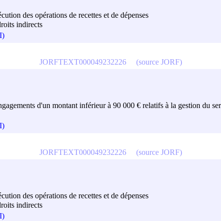
exécution des opérations de recettes et de dépenses
roits indirects
I)
JORFTEXT000049232226
(source JORF)
engagements d'un montant inférieur à 90 000 € relatifs à la gestion du serv
I)
JORFTEXT000049232226
(source JORF)
exécution des opérations de recettes et de dépenses
roits indirects
I)