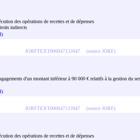
exécution des opérations de recettes et de dépenses
roits indirects
I)
JORFTEXT000047133947
(source JORF)
engagements d'un montant inférieur à 90 000 € relatifs à la gestion du serv
I)
JORFTEXT000047133947
(source JORF)
exécution des opérations de recettes et de dépenses