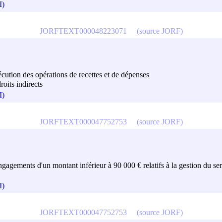
I)
JORFTEXT000048223071
(source JORF)
exécution des opérations de recettes et de dépenses
roits indirects
I)
JORFTEXT000047752753
(source JORF)
engagements d'un montant inférieur à 90 000 € relatifs à la gestion du serv
I)
JORFTEXT000047752753
(source JORF)