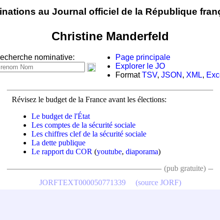
nations au Journal officiel de la République fran
Christine Manderfeld
echerche nominative:
Page principale
Explorer le JO
Format
TSV
,
JSON
,
XML
,
Exc
Révisez le budget de la France avant les élections:
Le budget de l'État
Les comptes de la sécurité sociale
Les chiffres clef de la sécurité sociale
La dette publique
Le rapport du COR
(
youtube
,
diaporama
)
(pub gratuite)
JORFTEXT000050771339
(source JORF)