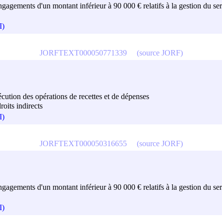
engagements d'un montant inférieur à 90 000 € relatifs à la gestion du serv
I)
JORFTEXT000050771339
(source JORF)
exécution des opérations de recettes et de dépenses
roits indirects
I)
JORFTEXT000050316655
(source JORF)
engagements d'un montant inférieur à 90 000 € relatifs à la gestion du serv
I)