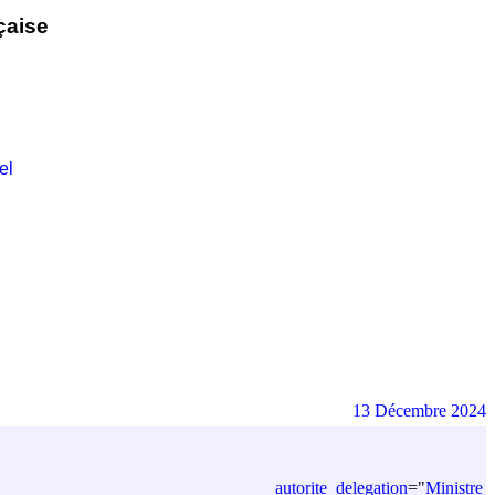
çaise
el
13 Décembre 2024
autorite_delegation
=
"
Ministre