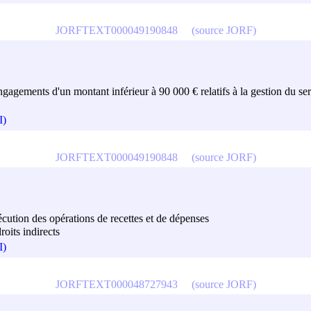
JORFTEXT000049190848
(source JORF)
engagements d'un montant inférieur à 90 000 € relatifs à la gestion du serv
I)
JORFTEXT000049190848
(source JORF)
exécution des opérations de recettes et de dépenses
roits indirects
I)
JORFTEXT000048727943
(source JORF)